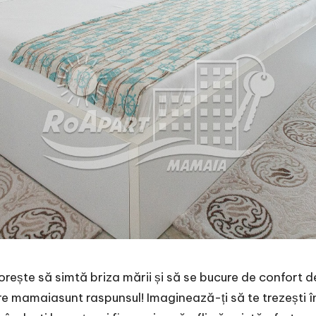
rește să simtă briza mării și să se bucure de confort d
re mamaia
sunt raspunsul! Imaginează-ți să te trezești î