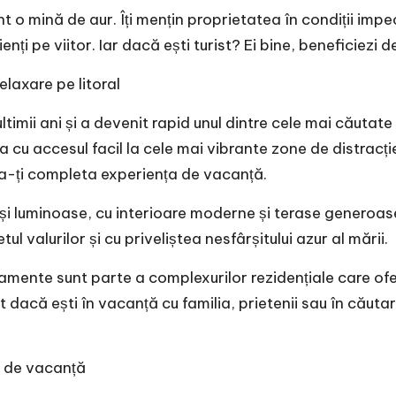
t o mină de aur. Îți mențin proprietatea în condiții impec
enți pe viitor. Iar dacă ești turist? Ei bine, beneficiezi
laxare pe litoral
ltimii ani și a devenit rapid unul dintre cele mai căutat
u accesul facil la cele mai vibrante zone de distracție.
a-ți completa experiența de vacanță.
luminoase, cu interioare moderne și terase generoase d
ul valurilor și cu priveliștea nesfârșitului azur al mării.
mente sunt parte a complexurilor rezidențiale care oferă
rent dacă ești în vacanță cu familia, prietenii sau în c
e de vacanță