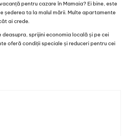
 vacanță pentru cazare în Mamaia? Ei bine, este
t de șederea ta la malul mării. Multe apartamente
ât ai crede.
e deasupra, sprijini economia locală și pe cei
e oferă condiții speciale și reduceri pentru cei