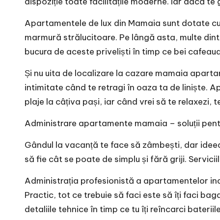
dispoziție toate facilitățile moderne. Iar dacă te 
Apartamentele de lux din Mamaia sunt dotate cu c
marmură strălucitoare. Pe lângă asta, multe dint
bucura de aceste priveliști în timp ce bei cafeau
Și nu uita de localizare la
cazare mamaia aparta
intimitate când te retragi în oaza ta de liniște. 
plaje la câțiva pași, iar când vrei să te relaxezi, 
Administrare apartamente mamaia
– soluții pent
Gândul la vacanță te face să zâmbești, dar ideea d
să fie cât se poate de simplu și fără griji. Servi
Administrația profesionistă a apartamentelor includ
Practic, tot ce trebuie să faci este să îți faci b
detaliile tehnice în timp ce tu îți reîncarci bateriil