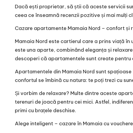
Dacă ești proprietar, să știi că aceste servicii sun
ceea ce înseamnă recenzii pozitive și mai mulți cli
Cazare apartamente Mamaia Nord – confort și re
Mamaia Nord este cartierul care a prins viață în u
este una aparte, combinând eleganța și relaxarea c
descoperi că apartamentele sunt create pentru 
Apartamentele din Mamaia Nord sunt spațioase și 
confortul se îmbină cu natura: te poți trezi cu sunet
Și vorbim de relaxare? Multe dintre aceste aparta
terenuri de joacă pentru cei mici. Astfel, indife
primi cu brațele deschise.
Alege inteligent – cazare în Mamaia cu voucher