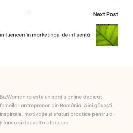
Next Post
nfluenceri în marketingul de influență
BizWoman.ro este un spațiu online dedicat
femeilor antreprenor din România. Aici găsești
inspirație, motivație și sfaturi practice pentru a-
ți lansa și dezvolta afacerea.