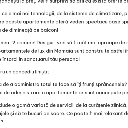
gândești la preț, vei fi surprins să afli că există oferte
ele mai noi tehnologii, de la sisteme de climatizare, p
re aceste apartamente oferă vederi spectaculoase spre m
a de dimineață pe balcon!
ment 2 camere
! Desigur, vrei să fii cât mai aproape de 
Apartamentele de lux din Mamaia sunt construite astfel înc
te întorci în sanctuarul tău personal
ru un concediu liniștit
e a administra totul te face să îți frunți sprâncenele? E
ciile de administrare a apartamentelor sunt concepute pen
e o gamă variată de servicii: de la curățenie zilnică, pâ
agajele și să te bucuri de soare. Ce poate fi mai relaxan
e?