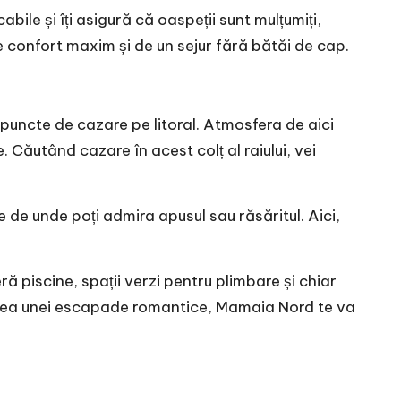
abile și îți asigură că oaspeții sunt mulțumiți,
 de confort maxim și de un sejur fără bătăi de cap.
e puncte de cazare pe litoral. Atmosfera de aici
 Căutând cazare în acest colț al raiului, vei
e unde poți admira apusul sau răsăritul. Aici,
 piscine, spații verzi pentru plimbare și chiar
ăutarea unei escapade romantice, Mamaia Nord te va