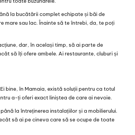
 pentru toate buzunarele.
ână la bucătării complet echipate și băi de
are sau lac. Înainte să te întrebi, da, te poți
acțiune, dar, în același timp, să ai parte de
ât să îți ofere ambele. Ai restaurante, cluburi și
i bine, în Mamaia, există soluții pentru ca totul
tru a-ți oferi exact liniștea de care ai nevoie.
nă la întreținerea instalațiilor și a mobilierului.
t decât să ai pe cineva care să se ocupe de toate