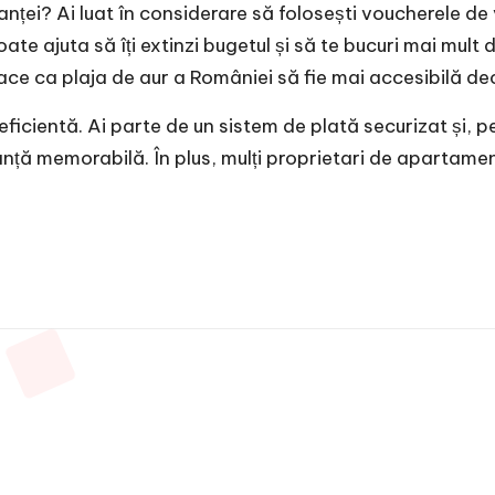
nței? Ai luat în considerare să folosești voucherele de
oate ajuta să îți extinzi bugetul și să te bucuri mai mul
e ca plaja de aur a României să fie mai accesibilă dec
ficientă. Ai parte de un sistem de plată securizat și, p
ță memorabilă. În plus, mulți proprietari de apartament