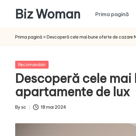
Biz Woman
Prima pagină
Skip
to
Afacerea
content
ta,
Prima pagină
»
Descoperă cele mai bune oferte de cazare 
succesul
tău!
Posted
Recomandari
in
Descoperă cele mai 
apartamente de lux
By
sc
18 mai 2024
Posted
by