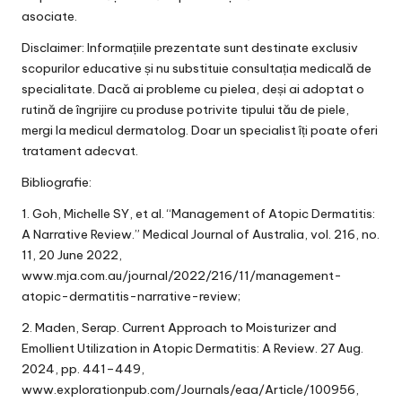
asociate.
Disclaimer: Informațiile prezentate sunt destinate exclusiv
scopurilor educative și nu substituie consultația medicală de
specialitate. Dacă ai probleme cu pielea, deși ai adoptat o
rutină de îngrijire cu produse potrivite tipului tău de piele,
mergi la medicul dermatolog. Doar un specialist îți poate oferi
tratament adecvat.
Bibliografie:
1. Goh, Michelle SY, et al. “Management of Atopic Dermatitis:
A Narrative Review.” Medical Journal of Australia, vol. 216, no.
11, 20 June 2022,
www.mja.com.au/journal/2022/216/11/management-
atopic-dermatitis-narrative-review;
2. Maden, Serap. Current Approach to Moisturizer and
Emollient Utilization in Atopic Dermatitis: A Review. 27 Aug.
2024, pp. 441–449,
www.explorationpub.com/Journals/eaa/Article/100956,