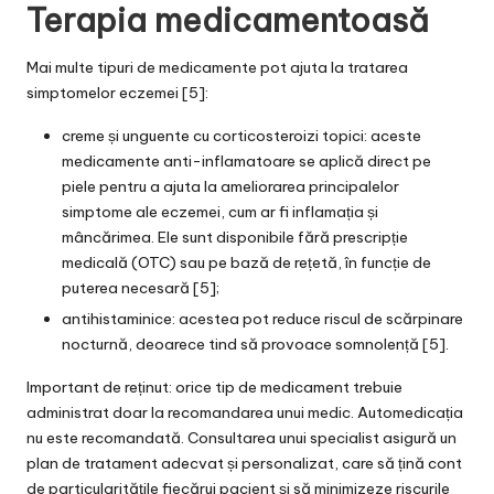
Terapia medicamentoasă
Mai multe tipuri de medicamente pot ajuta la tratarea
simptomelor eczemei [5]:
creme și unguente cu corticosteroizi topici: aceste
medicamente anti-inflamatoare se aplică direct pe
piele pentru a ajuta la ameliorarea principalelor
simptome ale eczemei, cum ar fi inflamația și
mâncărimea. Ele sunt disponibile fără prescripție
medicală (OTC) sau pe bază de rețetă, în funcție de
puterea necesară [5];
antihistaminice: acestea pot reduce riscul de scărpinare
nocturnă, deoarece tind să provoace somnolență [5].
Important de reținut: orice tip de medicament trebuie
administrat doar la recomandarea unui medic. Automedicația
nu este recomandată. Consultarea unui specialist asigură un
plan de tratament adecvat și personalizat, care să țină cont
de particularitățile fiecărui pacient și să minimizeze riscurile