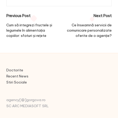
Post
Previous Post
Next Post
navigation
Cum să integrezi fructele și
Ce înseamnă servicii de
legumele în alimentația
comunicare personalizate
copiilor: sfaturi și rețete
oferite de o agenție?
Doctorite
Recent News
Stiri Sociale
agency[@]gorgova.ro
SC ARC MEDIASOFT SRL