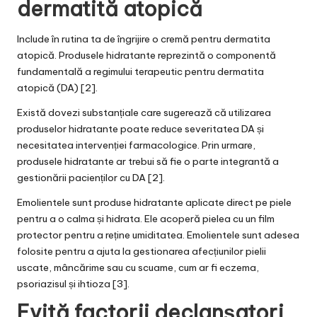
dermatită atopică
Include în rutina ta de îngrijire o
cremă pentru dermatita
atopică
. Produsele hidratante reprezintă o componentă
fundamentală a regimului terapeutic pentru dermatita
atopică (DA) [2].
Există dovezi substanțiale care sugerează că utilizarea
produselor hidratante poate reduce severitatea DA și
necesitatea intervenției farmacologice. Prin urmare,
produsele hidratante ar trebui să fie o parte integrantă a
gestionării pacienților cu DA [2].
Emolientele sunt produse hidratante aplicate direct pe piele
pentru a o calma și hidrata. Ele acoperă pielea cu un film
protector pentru a reține umiditatea. Emolientele sunt adesea
folosite pentru a ajuta la gestionarea afecțiunilor pielii
uscate, mâncărime sau cu scuame, cum ar fi eczema,
psoriazisul și ihtioza [3].
Evită factorii declanșatori