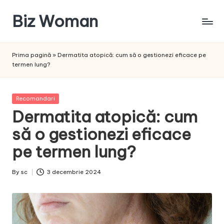
Biz Woman
Skip
to
Afacerea
content
ta,
Prima pagină
»
Dermatita atopică: cum să o gestionezi eficace pe
succesul
termen lung?
tău!
Posted
Recomandari
in
Dermatita atopică: cum
să o gestionezi eficace
pe termen lung?
By
sc
3 decembrie 2024
Posted
by