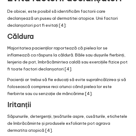
De obicei, este posibil să identificăm factorii care
declanșează un puseu al dermatitei atopice. Unii factori
declanșatori pot fi evitați [4]:
Căldura
Majoritatea pacienților raportează că pielea lor se
inflamează ca răspuns la căldură. Băile sau dușurile fierbinți,
lenjeria de pat, îmbrăcămintea caldă sau exercițiile fizice pot
fi toate factori declanșatori [4].
Pacienții ar trebui să fie educați să evite supraîncălzirea și să
folosească comprese reci atunci când pielea lor este
fierbinte sau cu senzație de mâncărime [4].
Iritanții
Săpunurile, detergenții, țesăturile aspre, cusăturile, etichetele
de îmbrăcăminte și produsele exfoliante pot agrava
dermatita atopică [4].