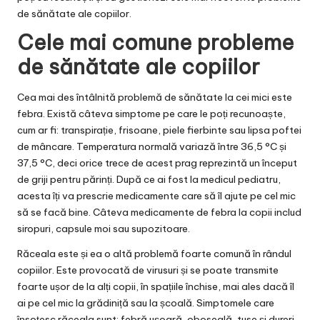
de sănătate ale copiilor.
Cele mai comune probleme
de sănătate ale copiilor
Cea mai des întâlnită problemă de sănătate la cei mici este
febra. Există câteva simptome pe care le poți recunoaște,
cum ar fi: transpirație, frisoane, piele fierbinte sau lipsa poftei
de mâncare. Temperatura normală variază între 36,5 °C și
37,5 °C, deci orice trece de acest prag reprezintă un început
de griji pentru părinți. După ce ai fost la medicul pediatru,
acesta îți va prescrie medicamente care să îl ajute pe cel mic
să se facă bine. Câteva
medicamente de febra la copii
includ
siropuri, capsule moi sau supozitoare.
Răceala este și ea o altă problemă foarte comună în rândul
copiilor. Este provocată de virusuri și se poate transmite
foarte ușor de la alți copii, în spațiile închise, mai ales dacă îl
ai pe cel mic la grădiniță sau la școală. Simptomele care
însoțesc răceala sunt: febră ușoară, oboseală, tuse și dureri