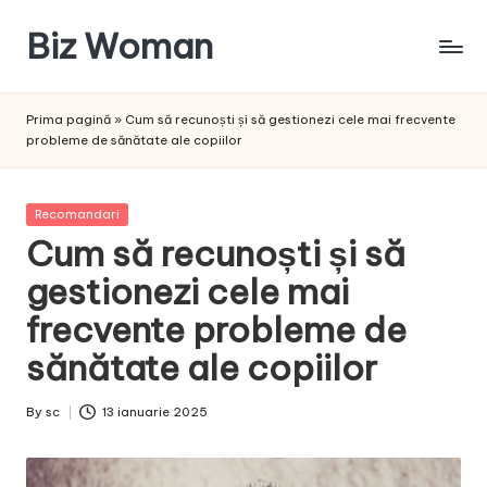
Biz Woman
Skip
to
Afacerea
content
ta,
Prima pagină
»
Cum să recunoști și să gestionezi cele mai frecvente
succesul
probleme de sănătate ale copiilor
tău!
Posted
Recomandari
in
Cum să recunoști și să
gestionezi cele mai
frecvente probleme de
sănătate ale copiilor
By
sc
13 ianuarie 2025
Posted
by