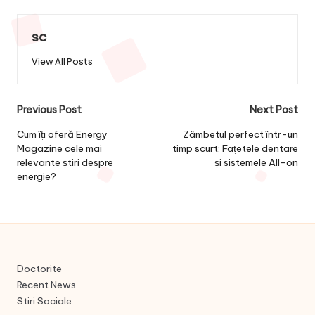
sc
View All Posts
Post
Previous Post
Next Post
navigation
Cum îți oferă Energy
Zâmbetul perfect într-un
Magazine cele mai
timp scurt: Fațetele dentare
relevante știri despre
și sistemele All-on
energie?
Doctorite
Recent News
Stiri Sociale