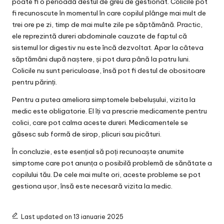
poate fi o perioadă destul de greu de gestionat. Colicile pot
fi recunoscute în momentul în care copilul plânge mai mult de
trei ore pe zi, timp de mai multe zile pe săptămână. Practic,
ele reprezintă dureri abdominale cauzate de faptul că
sistemul lor digestiv nu este încă dezvoltat. Apar la câteva
săptămâni după naștere, și pot dura până la patru luni.
Colicile nu sunt periculoase, însă pot fi destul de obositoare
pentru părinți.
Pentru a putea ameliora simptomele bebelușului, vizita la
medic este obligatorie. El îți va prescrie
medicamente pentru
colici
, care pot calma aceste dureri. Medicamentele se
găsesc sub formă de sirop, plicuri sau picături.
În concluzie, este esențial să poți recunoaște anumite
simptome care pot anunța o posibilă problemă de sănătate a
copilului tău. De cele mai multe ori, aceste probleme se pot
gestiona ușor, însă este necesară vizita la medic.
Last updated on 13 ianuarie 2025