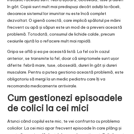
în gât. Copiii sunt mult mai predispuși decât adulții la răceli,
deoarece sistemul lor imunitar nu este încă complet
dezvoltat. O igienă corectă, care implică spălatul pe mâini
frecvent cu apă și săpun este un mod de a preveni această
problemă. Totodată, consumul de lichide calde, precum
ceaiurile ajută la o refacere mult mai rapidă.
Gripa se află și ea pe această listă. La fel ca în cazul
anterior, se transmite la fel, doar că simptomele sunt ușor
diferite: febră mare, tuse, oboseală, dureri în gât și dureri
musculare. Pentru a putea gestiona această problemă, este
obligatoriu să mergi la un medic pediatru care îți va
recomanda medicamente antivirale.
Cum gestionezi episoadele
de colici la cei mici
Atunci când copilul este mic, te vei confrunta cu problema
colicilor. La cei mici apar frecvent episoade în care plâng și