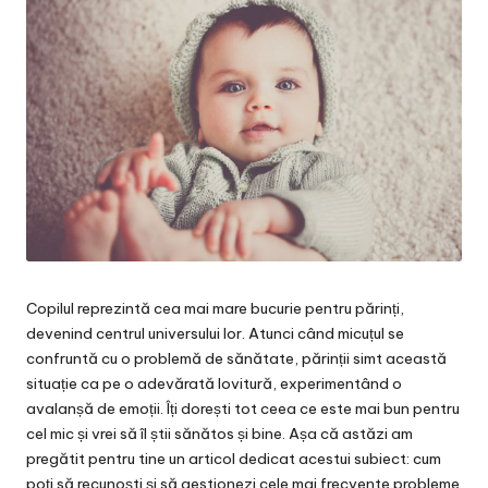
Copilul reprezintă cea mai mare bucurie pentru părinți,
devenind centrul universului lor. Atunci când micuțul se
confruntă cu o problemă de sănătate, părinții simt această
situație ca pe o adevărată lovitură, experimentând o
avalanșă de emoții. Îți dorești tot ceea ce este mai bun pentru
cel mic și vrei să îl știi sănătos și bine. Așa că astăzi am
pregătit pentru tine un articol dedicat acestui subiect: cum
poți să recunoști și să gestionezi cele mai frecvente probleme