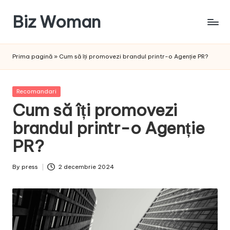
Biz Woman
Skip
to
Afacerea
content
ta,
Prima pagină
»
Cum să îți promovezi brandul printr-o Agenție PR?
succesul
tău!
Posted
Recomandari
in
Cum să îți promovezi
brandul printr-o Agenție
PR?
By
press
2 decembrie 2024
Posted
by