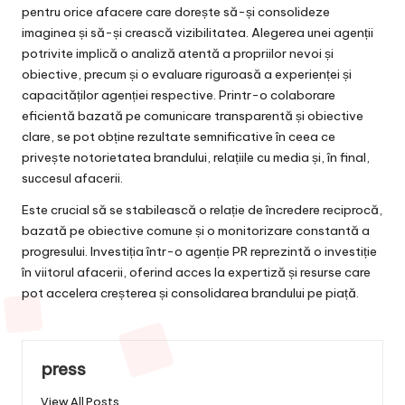
pentru orice afacere care dorește să-și consolideze
imaginea și să-și crească vizibilitatea. Alegerea unei agenții
potrivite implică o analiză atentă a propriilor nevoi și
obiective, precum și o evaluare riguroasă a experienței și
capacităților agenției respective. Printr-o colaborare
eficientă bazată pe comunicare transparentă și obiective
clare, se pot obține rezultate semnificative în ceea ce
privește notorietatea brandului, relațiile cu media și, în final,
succesul afacerii.
Este crucial să se stabilească o relație de încredere reciprocă,
bazată pe obiective comune și o monitorizare constantă a
progresului. Investiția într-o agenție PR reprezintă o investiție
în viitorul afacerii, oferind acces la expertiză și resurse care
pot accelera creșterea și consolidarea brandului pe piață.
press
View All Posts