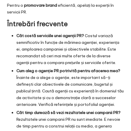
Pentru o
promovare brand
eficientă, apelați la experții în
servicii PR
.
Întrebări frecvente
Cât costă serviciile unei agenții PR?
Costul variază
semnificativ în funcție de mărimea agenției, experiența
ei, amploarea campaniei și obiectivele stabilite. Este
recomandat să ceri mai multe oferte de la diverse
agenții pentru a compara prețurile și serviciile oferite.
Cum aleg o agenție PR potrivită pentru afacerea mea?
Înainte de a alege o agenție, este important să-ți
definești clar obiectivele de comunicare, bugetul și
publicul țintă. Caută agenții cu experiență în domeniul tău
de activitate și cu o demonstrație clară a succeselor
anterioare. Verifică referințele și portofoliul agenției.
Cât timp durează să vezi rezultatele unei campanii PR?
Rezultatele unei campanii PR nu sunt imediate. E nevoie
de timp pentru a construi relații cu media, a genera