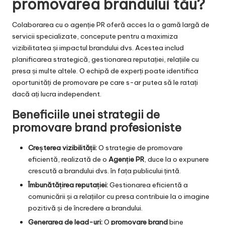
promovarea brandului tău?
Colaborarea cu o
agenție PR
oferă acces la o gamă largă de
servicii specializate, concepute pentru a maximiza
vizibilitatea și impactul brandului dvs. Acestea includ
planificarea strategică, gestionarea reputației, relațiile cu
presa și multe altele. O echipă de experți poate identifica
oportunități de promovare pe care s-ar putea să le ratați
dacă ați lucra independent.
Beneficiile unei strategii de
promovare brand profesioniste
Creșterea vizibilității:
O strategie de promovare
eficientă, realizată de o
Agenție PR
, duce la o expunere
crescută a brandului dvs. în fața publicului țintă.
Îmbunătățirea reputației:
Gestionarea eficientă a
comunicării și a relațiilor cu presa contribuie la o imagine
pozitivă și de încredere a brandului.
Generarea de lead-uri:
O
promovare brand
bine