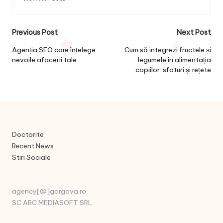
Post
Previous Post
Next Post
navigation
Agenția SEO care înțelege
Cum să integrezi fructele și
nevoile afacerii tale
legumele în alimentația
copiilor: sfaturi și rețete
Doctorite
Recent News
Stiri Sociale
agency[@]gorgova.ro
SC ARC MEDIASOFT SRL