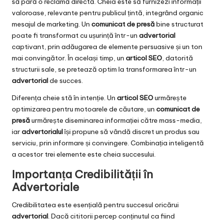
să pară o reclamă directă. Cheia este să furnizezi informații
valoroase, relevante pentru publicul țintă, integrând organic
mesajul de marketing. Un
comunicat de presă
bine structurat
poate fi transformat cu ușurință într-un
advertorial
captivant, prin adăugarea de elemente persuasive și un ton
mai convingător. În același timp, un
articol SEO
, datorită
structurii sale, se pretează optim la transformarea într-un
advertorial
de succes.
Diferența cheie stă în intenție. Un
articol SEO
urmărește
optimizarea pentru motoarele de căutare, un
comunicat de
presă
urmărește diseminarea informației către mass-media,
iar
advertorialul
își propune să vândă discret un produs sau
serviciu, prin informare și convingere. Combinația inteligentă
a acestor trei elemente este cheia succesului.
Importanța Credibilității în
Advertoriale
Credibilitatea este esențială pentru succesul oricărui
advertorial
. Dacă cititorii percep conținutul ca fiind