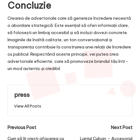
Concluzie
Crearea de advertoriale care să genereze încredere necesită
o abordare strategică. Este esențial să oferi informații clare,
să folosești un limbaj accesibil și să incluzi dovezi concrete.
Imaginile de înaltă calitate, un ton conversațional și
transparența contribuie la construirea unei relații de încredere
cu publicul. Respectând aceste principii, vei putea crea
advertoriale eficiente, care să promoveze brandul tău într-
un mod autentic și credibil.
press
View All Posts
Post
Previous Post
Next Post
navigation
Cum să îți crești afacerea cu
Lanțul Cuban – Accesoriul