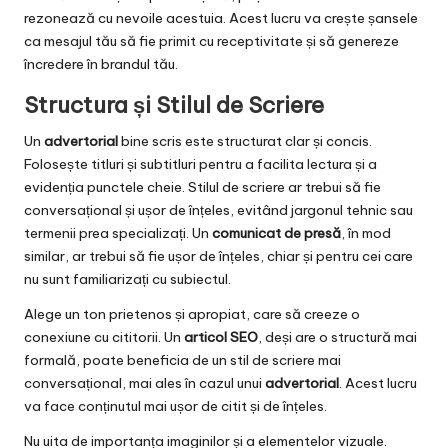
rezonează cu nevoile acestuia. Acest lucru va crește șansele
ca mesajul tău să fie primit cu receptivitate și să genereze
încredere în brandul tău.
Structura și Stilul de Scriere
Un
advertorial
bine scris este structurat clar și concis.
Folosește titluri și subtitluri pentru a facilita lectura și a
evidenția punctele cheie. Stilul de scriere ar trebui să fie
conversațional și ușor de înțeles, evitând jargonul tehnic sau
termenii prea specializați. Un
comunicat de presă
, în mod
similar, ar trebui să fie ușor de înțeles, chiar și pentru cei care
nu sunt familiarizați cu subiectul.
Alege un ton prietenos și apropiat, care să creeze o
conexiune cu cititorii. Un
articol SEO
, deși are o structură mai
formală, poate beneficia de un stil de scriere mai
conversațional, mai ales în cazul unui
advertorial
. Acest lucru
va face conținutul mai ușor de citit și de înțeles.
Nu uita de importanța imaginilor și a elementelor vizuale.