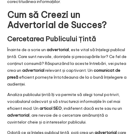
corectitudinea informațiilor.
Cum să Creezi un
Advertorial de Succes?
Cercetarea Publicului Țintă
Înainte de a scrie un
advertorial
, este vital să înțelegi publicul
țintă. Care sunt nevoile, dorințele și preocupările lor? Ce fel de
conținut consumă? Răspunzând la aceste întrebări, vei putea
crea un
advertorial
relevant și captivant. Un
comunicat de
presă
eficient pornește întotdeauna de la o bună înțelegere a
audienței.
Analiza publicului țintă îți va permite să alegi tonul potrivit,
vocabularul adecvat și să structurezi informațiile în cel mai
eficient mod. Un
articol SEO
, indiferent dacă este sau nu un
advertorial
, are nevoie de o cercetare amănunțită a
cuvintelor cheie și a intereselor publicului.
Odată ce ai înțeles publicul țintă, poți crea un
advertorial
care