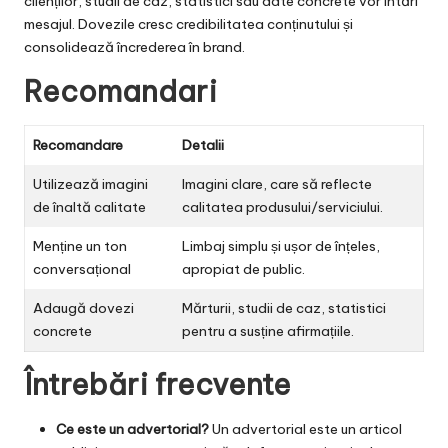
clienților, studii de caz, statistici sau date concrete vor întări
mesajul. Dovezile cresc credibilitatea conținutului și
consolidează încrederea în brand.
Recomandari
Recomandare
Detalii
Utilizează imagini
Imagini clare, care să reflecte
de înaltă calitate
calitatea produsului/serviciului.
Menține un ton
Limbaj simplu și ușor de înțeles,
conversațional
apropiat de public.
Adaugă dovezi
Mărturii, studii de caz, statistici
concrete
pentru a susține afirmațiile.
Întrebări frecvente
Ce este un advertorial?
Un advertorial este un articol