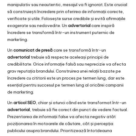
manipulativ sau neautentic, mesajul va fi ignorat. Este crucial
să construiești încredere prin oferirea de informații corecte,
verificate și utile. Folosește surse credibile și evită afirmațiile
exagerate sau nedovedite. Un
advertorial
care inspiră
încredere se transformă într-un instrument puternic de
marketing.
Un
comunicat de presă
care se transformă într-un
advertorial
trebuie să respecte aceleași principii de
credibilitate. Orice informație falsă sau neprecizie va afecta
grav reputația brandului. Construirea unei relații bazate pe
încredere cu cititorii este un proces pe termen lung, dar este
esențial pentru succesul pe termen lung al oricărei campanii
de marketing.
Un
articol SEO
, chiar și atunci când este transformat într-un
advertorial
, trebuie să fie corect din punct de vedere factual.
Prezentarea de informații false va afecta negativ atât
poziționarea în motoarele de căutare, cât și percepția
publicului asupra brandului. Prioritizează întotdeauna