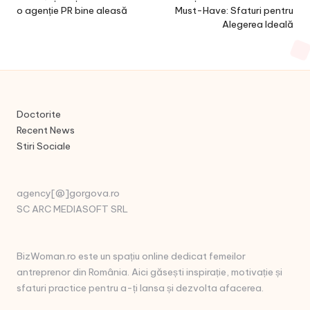
o agenție PR bine aleasă
Must-Have: Sfaturi pentru
Alegerea Ideală
Doctorite
Recent News
Stiri Sociale
agency[@]gorgova.ro
SC ARC MEDIASOFT SRL
BizWoman.ro este un spațiu online dedicat femeilor
antreprenor din România. Aici găsești inspirație, motivație și
sfaturi practice pentru a-ți lansa și dezvolta afacerea.