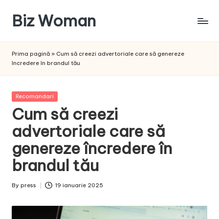
Biz Woman
Skip
to
Afacerea
content
ta,
Prima pagină
»
Cum să creezi advertoriale care să genereze
succesul
încredere în brandul tău
tău!
Posted
Recomandari
in
Cum să creezi
advertoriale care să
genereze încredere în
brandul tău
By
press
19 ianuarie 2025
Posted
by