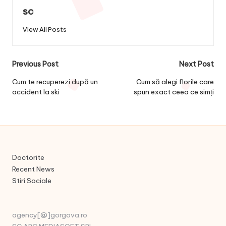
sc
View All Posts
Post
Previous Post
Next Post
navigation
Cum te recuperezi după un
Cum să alegi florile care
accident la ski
spun exact ceea ce simți
Doctorite
Recent News
Stiri Sociale
agency[@]gorgova.ro