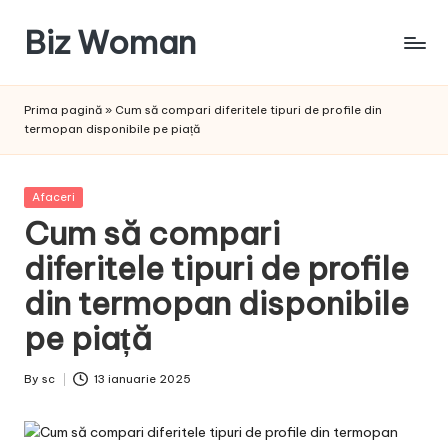
Biz Woman
Skip
to
Afacerea
content
ta,
Prima pagină
»
Cum să compari diferitele tipuri de profile din
succesul
termopan disponibile pe piață
tău!
Posted
Afaceri
in
Cum să compari
diferitele tipuri de profile
din termopan disponibile
pe piață
By
sc
13 ianuarie 2025
Posted
by