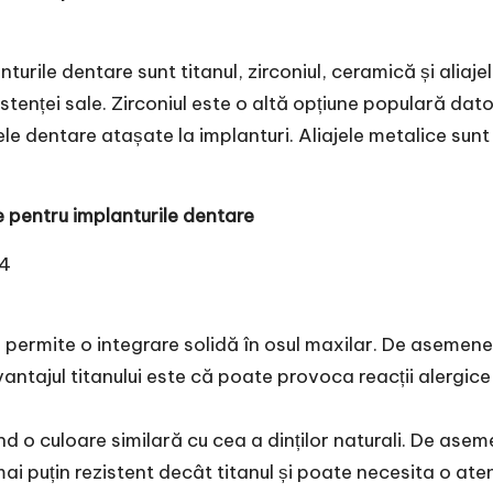
rile dentare sunt titanul, zirconiul, ceramică și aliajel
stenței sale. Zirconiul este o altă opțiune populară dator
e dentare atașate la implanturi. Aliajele metalice sunt ut
e pentru implanturile dentare
 4
a permite o integrare solidă în osul maxilar. De asemenea,
antajul titanului este că poate provoca reacții alergice 
ând o culoare similară cu cea a dinților naturali. De asem
ai puțin rezistent decât titanul și poate necesita o ate