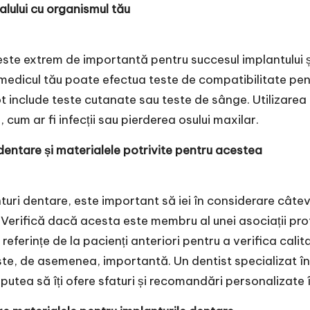
alului cu organismul tău
este extrem de importantă pentru succesul implantului ș
medicul tău poate efectua teste de compatibilitate pent
ot include teste cutanate sau teste de sânge. Utilizare
 cum ar fi infecții sau pierderea osului maxilar.
 dentare și materialele potrivite pentru acestea
turi dentare, este important să iei în considerare câteva
 Verifică dacă acesta este membru al unei asociații prof
referințe de la pacienți anteriori pentru a verifica calit
este, de asemenea, importantă. Un dentist specializat î
a putea să îți ofere sfaturi și recomandări personalizate î