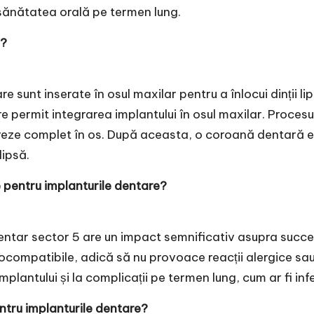
 sănătatea orală pe termen lung.
ă?
e sunt inserate în osul maxilar pentru a înlocui dinții l
are permit integrarea implantului în osul maxilar. Proces
reze complet în os. După aceasta, o coroană dentară est
lipsă.
e pentru implanturile dentare?
entar sector 5
are un impact semnificativ asupra succesu
biocompatibile, adică să nu provoace reacții alergice sa
lantului și la complicații pe termen lung, cum ar fi infe
ntru implanturile dentare?