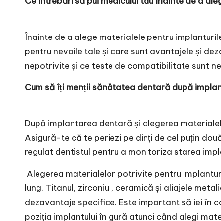
Ce întrebări să pui medicului tău înainte de a al
Înainte de a alege materialele pentru implanturil
pentru nevoile tale și care sunt avantajele și dez
nepotrivite și ce teste de compatibilitate sunt 
Cum să îți menții sănătatea dentară după implan
După implantarea dentară și alegerea materialelor
Asigură-te că te periezi pe dinți de cel puțin dou
regulat dentistul pentru a monitoriza starea impla
Alegerea materialelor potrivite pentru implantu
lung. Titanul, zirconiul, ceramică și aliajele met
dezavantaje specifice. Este important să iei în c
poziția implantului în gură atunci când alegi mate