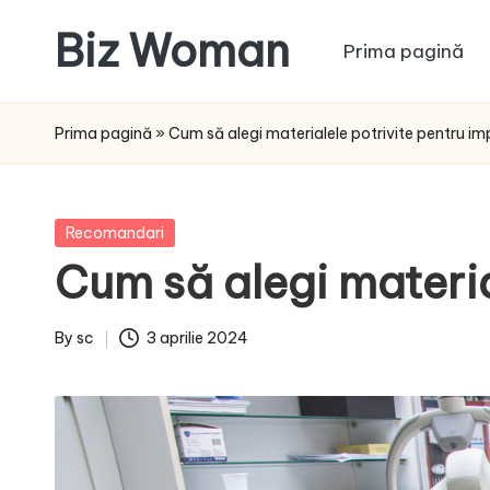
Biz Woman
Prima pagină
Skip
to
Afacerea
content
ta,
Prima pagină
»
Cum să alegi materialele potrivite pentru im
succesul
tău!
Posted
Recomandari
in
Cum să alegi materia
By
sc
3 aprilie 2024
Posted
by