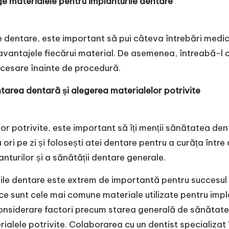
ege materialele pentru implanturile dentare
e dentare, este important să pui câteva întrebări medicu
avantajele fiecărui material. De asemenea, întreabă-l des
necesare înainte de procedură.
tarea dentară și alegerea materialelor potrivite
 potrivite, este important să îți menții sănătatea dent
ă ori pe zi și folosești atei dentare pentru a curăța înt
nturilor și a sănătății dentare generale.
rile dentare este extrem de importantă pentru succesul
alice sunt cele mai comune materiale utilizate pentru imp
onsiderare factori precum starea generală de sănătate, a
rialele potrivite. Colaborarea cu un dentist specializat 