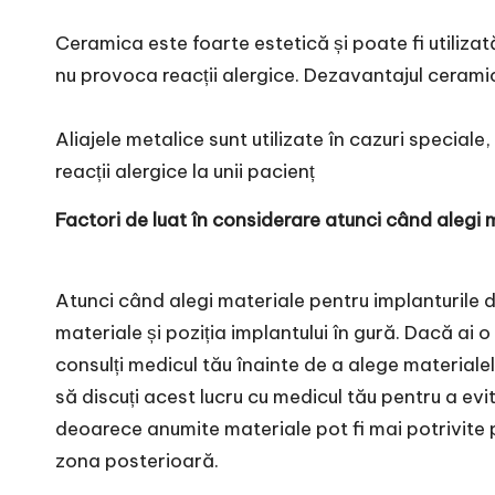
Ceramica este foarte estetică și poate fi utiliza
nu provoca reacții alergice. Dezavantajul ceramici
Aliajele metalice sunt utilizate în cazuri speciale,
reacții alergice la unii pacienț
Factori de luat în considerare atunci când alegi 
Atunci când alegi materiale pentru implanturile de
materiale și poziția implantului în gură. Dacă a
consulți medicul tău înainte de a alege materiale
să discuți acest lucru cu medicul tău pentru a evit
deoarece anumite materiale pot fi mai potrivite pe
zona posterioară.