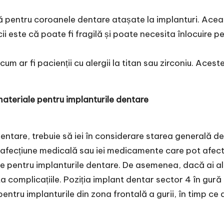
tă pentru coroanele dentare atașate la implanturi. Aceast
i este că poate fi fragilă și poate necesita înlocuire pe
 cum ar fi pacienții cu alergii la titan sau zirconiu. Aces
materiale pentru implanturile dentare
ntare, trebuie să iei în considerare starea generală de 
i o afecțiune medicală sau iei medicamente care pot afe
le pentru implanturile dentare. De asemenea, dacă ai ale
a complicațiile. Poziția
implant dentar sector 4
în gură 
ntru implanturile din zona frontală a gurii, în timp ce al