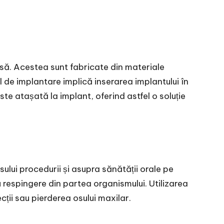
ipsă. Acestea sunt fabricate din materiale
ul de implantare implică inserarea implantului în
e atașată la implant, oferind astfel o soluție
lui procedurii și asupra sănătății orale pe
u respingere din partea organismului. Utilizarea
cții sau pierderea osului maxilar.