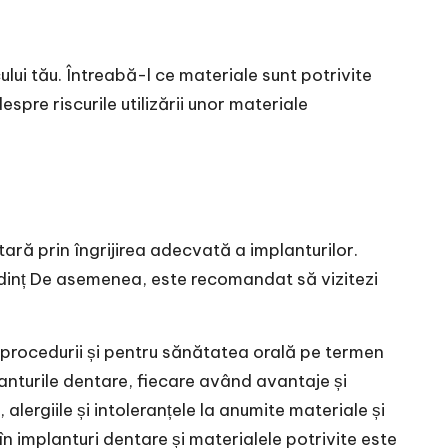
lui tău. Întreabă-l ce materiale sunt potrivite
pre riscurile utilizării unor materiale
ară prin îngrijirea adecvată a implanturilor.
re dinț De asemenea, este recomandat să vizitezi
 procedurii și pentru sănătatea orală pe termen
lanturile dentare, fiecare având avantaje și
lergiile și intoleranțele la anumite materiale și
în implanturi dentare și materialele potrivite este