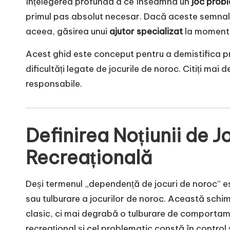
Înțelegerea profundă a ce înseamnă un
joc prob
primul pas absolut necesar. Dacă aceste semnale 
aceea, găsirea unui
ajutor specializat
la momentul
Acest ghid este conceput pentru a demistifica pr
dificultăți legate de jocurile de noroc. Citiți mai
responsabile.
Definirea Noțiunii de J
Recreațională
Deși termenul „dependență de jocuri de noroc” este
sau tulburare a jocurilor de noroc. Această schi
clasic, ci mai degrabă o tulburare de comportame
recreațional și cel problematic constă în control ș