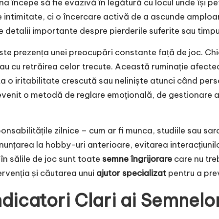
 începe să fie evazivă în legătură cu locul unde își pet
 intimitate, ci o încercare activă de a ascunde amploarea
 detalii importante despre pierderile suferite sau timpul
e prezența unei preocupări constante față de joc. Chia
sau cu retrăirea celor trecute. Această ruminație afect
ta o iritabilitate crescută sau neliniște atunci când pe
evenit o metodă de reglare emoțională, de gestionare a s
sabilitățile zilnice – cum ar fi munca, studiile sau sarc
enunțarea la hobby-uri anterioare, evitarea interacțiunil
în sălile de joc sunt toate
semne îngrijorare
care nu tr
tervenția și căutarea unui
ajutor specializat
pentru a pre
dicatori Clari ai Semnelor