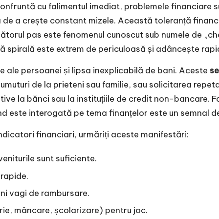
onfruntă cu falimentul imediat, problemele financiare su
a de a crește constant mizele. Această toleranță financi
rmătorul pas este fenomenul cunoscut sub numele de „ch
tă spirală este extrem de periculoasă și adâncește rapid
e ale persoanei și lipsa inexplicabilă de bani. Aceste
se
uturi de la prieteni sau familie, sau solicitarea repeta
tive la bănci sau la instituțiile de credit non-bancare.
nd este interogată pe tema finanțelor este un semnal d
dicatori financiari, urmăriți aceste manifestări:
veniturile sunt suficiente.
 rapide.
uni vagi de rambursare.
irie, mâncare, școlarizare) pentru joc.