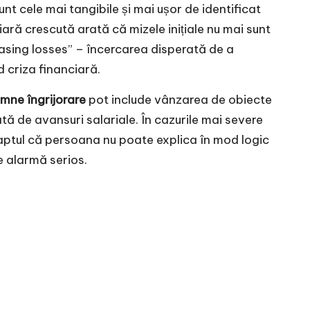
nt cele mai tangibile și mai ușor de identificat
ară crescută arată că mizele inițiale nu mai sunt
asing losses” – încercarea disperată de a
 criza financiară.
mne îngrijorare
pot include vânzarea de obiecte
tă de avansuri salariale. În cazurile mai severe
 Faptul că persoana nu poate explica în mod logic
e alarmă serios.