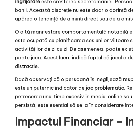
îngrijorare
este creșterea secretomaniei. Persoana
banii. Această discreție nu este doar o dorință de
apărea o tendință de a minți direct sau de a omite
O altă manifestare comportamentală notabilă est
este ocupată cu planificarea sesiunilor viitoare 
activităților de zi cu zi. De asemenea, poate exis
poate juca. Acest lucru indică faptul că jocul a d
distracție.
Dacă observați că o persoană își neglijează respon
este un puternic indicator de
joc problematic
. R
petrecerea unui timp excesiv în mediul online sau 
persistă, este esențial să se ia în considerare in
Impactul Financiar – In