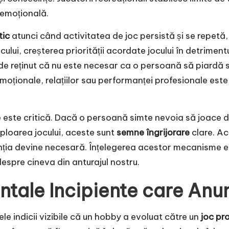
 emoțională.
tic
atunci când activitatea de joc persistă și se repetă,
lui, creșterea priorității acordate jocului în detrimentul
 de reținut că nu este necesar ca o persoană să piardă s
ționale, relațiilor sau performanței profesionale este d
te critică. Dacă o persoană simte nevoia să joace din
ploarea jocului, aceste sunt
semne îngrijorare
clare. Ac
venția devine necesară. Înțelegerea acestor mecanisme e
despre cineva din anturajul nostru.
ale Incipiente care Anun
 indicii vizibile că un hobby a evoluat către un
joc pr