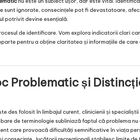
lematic
nu este un subiect ușor, dar este vital. Identifi
sunt ignorate, consecințele pot fi devastatoare, afectâ
 potrivit devine esențială.
ocesul de identificare. Vom explora indicatorii clari 
 departe pentru a obține claritatea și informațiile de care
oc Problematic și Distincț
 des folosit în limbajul curent, clinicienii și specialiș
mbare de terminologie subliniază faptul că problema nu
nt care provoacă dificultăți semnificative în viața per
i consecințe. Jucătorii recreaționali stabilesc limite de 