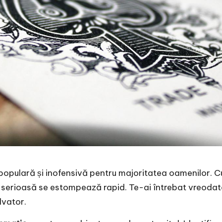
populară și inofensivă pentru majoritatea oamenilor. Cu
emă serioasă se estompează rapid. Te-ai întrebat vreoda
lvator.