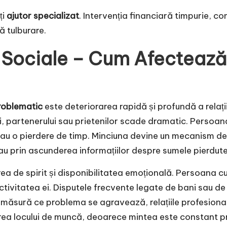
ți
ajutor specializat
. Intervenția financiară timpurie, c
 tulburare.
r Sociale – Cum Afectează
roblematic
este deteriorarea rapidă și profundă a relați
i, partenerului sau prietenilor scade dramatic. Persoan
sau o pierdere de timp. Minciuna devine un mecanism d
u prin ascunderea informațiilor despre sumele pierdute
a de spirit și disponibilitatea emoțională. Persoana c
activitatea ei. Disputele frecvente legate de bani sau 
 măsură ce problema se agravează, relațiile profesiona
rea locului de muncă, deoarece mintea este constant p