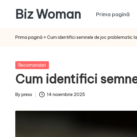
Biz Woman
Prima pagină
Skip
to
Afacerea
content
ta,
Prima pagină
»
Cum identifici semnele de joc problematic la 
succesul
tău!
Posted
Recomandari
in
Cum identifici semnel
By
press
14 noiembrie 2025
Posted
by