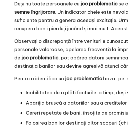
Deși nu toate persoanele cu
joc problematic
se c
semne îngrijorare
. Un indicator cheie este nevoi
suficiente pentru a genera aceeași excitație. U
recupera banii pierduți jucând și mai mult. Aceas
Observați o discrepanță între veniturile cunoscut
personale valoroase, apelarea frecventă la împrum
de
joc problematic
, pot apărea datorii semnifica
destinația banilor sau devine agresivă atunci câ
Pentru a identifica un
joc problematic
bazat pe in
Inabilitatea de a plăti facturile la timp, deși 
Apariția bruscă a datoriilor sau a creditelor
Cereri repetate de bani, însoțite de promisi
Folosirea banilor destinați altor scopuri (ch