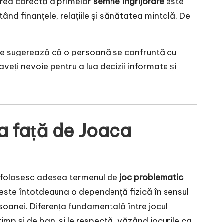
carea corectă a primelor
semne îngrijorare
este
nd finanțele, relațiile și sănătatea mintală. De
care sugerează că o persoană se confruntă cu
 aveți nevoie pentru a lua decizii informate și
ia față de Joaca
tii folosesc adesea termenul de
joc problematic
 este întotdeauna o dependență fizică în sensul
soanei. Diferența fundamentală între jocul
timp și de bani și le respectă, văzând jocurile ca