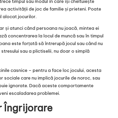
rece timpul sau modul în care își cheltuiește
 activității de joc de familie și prieteni. Poate
 alocat jocurilor.
r și atunci când persoana nu joacă, mintea ei
ează concentrarea la locul de muncă sau în timpul
rsoana este forțată să întrerupă jocul sau când nu
tresului sau a plictiselii, nu doar o simplă
inile casnice – pentru a face loc jocului, acesta
or sociale care nu implică jocurile de noroc, sau
ebuie ignorate. Dacă aceste comportamente
veni escaladarea problemei.
 Îngrijorare