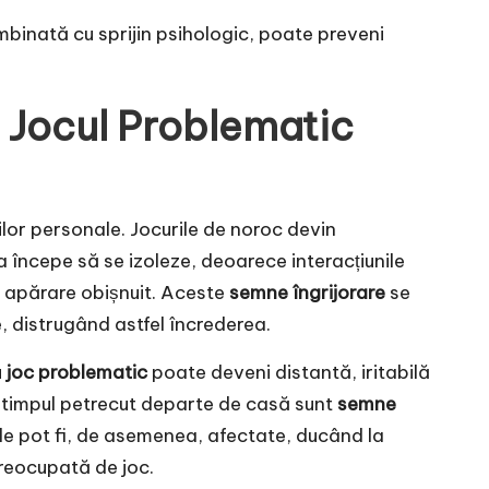
ombinată cu sprijin psihologic, poate preveni
 Jocul Problematic
ilor personale. Jocurile de noroc devin
a începe să se izoleze, deoarece interacțiunile
e apărare obișnuit. Aceste
semne îngrijorare
se
, distrugând astfel încrederea.
u
joc problematic
poate deveni distantă, iritabilă
de timpul petrecut departe de casă sunt
semne
le pot fi, de asemenea, afectate, ducând la
reocupată de joc.