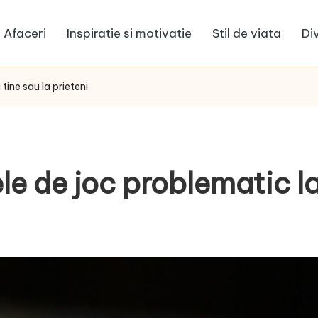
Afaceri
Inspiratie si motivatie
Stil de viata
Di
tine sau la prieteni
e de joc problematic la 