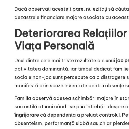
Dacă observați aceste tipare, nu ezitați să căuta
dezastrele financiare majore asociate cu această
Deteriorarea Relațiilo
Viața Personală
Unul dintre cele mai triste rezultate ale unui
joc p
activitatea dominantă, iar timpul dedicat familie
sociale non-joc sunt percepute ca o distragere 
manifestă prin scuze inventate pentru absențe sa
Familia observă adesea schimbări majore în stare
sau ostilă atunci când i se pun întrebări despre 
îngrijorare
că dependența a preluat controlul. Pe
absenteism, performanță slabă sau chiar pierde