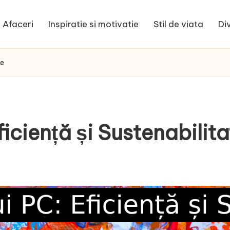
Afaceri
Inspiratie si motivatie
Stil de viata
Di
te
iciență și Sustenabilita