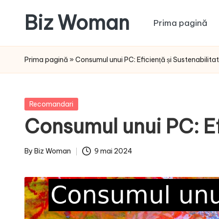
Biz Woman
Prima pagină
Skip
to
Afacerea
content
ta,
Prima pagină
»
Consumul unui PC: Eficiență și Sustenabilita
succesul
tău!
Posted
Recomandari
in
Consumul unui PC: Ef
By
Biz Woman
9 mai 2024
Posted
by