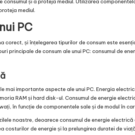
e consumul și a proteja mediul. Utilizarea componentelo
proteja mediul.
nui PC
corect, și înțelegerea tipurilor de consum este esenția
tipuri principale de consum ale unui PC: consumul de ene
că
ele mai importante aspecte ale unui PC. Energia electr
moria RAM și hard disk-ul. Consumul de energie electri
i, în funcție de componentele sale și de modul în care 
 zilele noastre, deoarece consumul de energie electrică 
ea costurilor de energie și la prelungirea duratei de vi