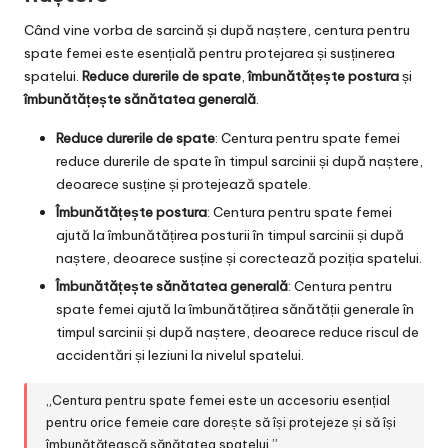
Când vine vorba de sarcină și după naștere, centura pentru
spate femei este esențială pentru protejarea și susținerea
spatelui.
Reduce durerile de spate
,
îmbunătățește postura
și
îmbunătățește sănătatea generală
.
Reduce durerile de spate
: Centura pentru spate femei
reduce durerile de spate în timpul sarcinii și după naștere,
deoarece susține și protejează spatele.
Îmbunătățește postura
: Centura pentru spate femei
ajută la îmbunătățirea posturii în timpul sarcinii și după
naștere, deoarece susține și corectează poziția spatelui.
Îmbunătățește sănătatea generală
: Centura pentru
spate femei ajută la îmbunătățirea sănătății generale în
timpul sarcinii și după naștere, deoarece reduce riscul de
accidentări și leziuni la nivelul spatelui.
„Centura pentru spate femei este un accesoriu esențial
pentru orice femeie care dorește să își protejeze și să își
îmbunătățească sănătatea spatelui.”