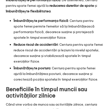
îmbunătățește performanța fizică
. De asemenea, centura
pentru spate femei ajută la
reducerea durerilor de spate
și
îmbunătățește flexibilitatea
.
Îmbunătățește performanța fizică
: Centura pentru
spate femei permite femeilor să își îmbunătățească
performanța fizică, deoarece susține și protejează
spatele în timpul exercițiilor fizice.
Reduce riscul de accidentări
: Centura pentru spate femei
reduce riscul de accidentări și leziuni la nivelul spatelui,
deoarece susține și stabilizează spatele în timpul
exercițiilor fizice.
Îmbunătățește postura
: Centura pentru spate femei
ajută la îmbunătățirea posturii, deoarece susține și
corectează poziția spatelui în timpul exercițiilor fizice.
Beneficiile în timpul muncii sau
activităților zilnice
Când vine vorba de munca sau activitățile zilnice, centura