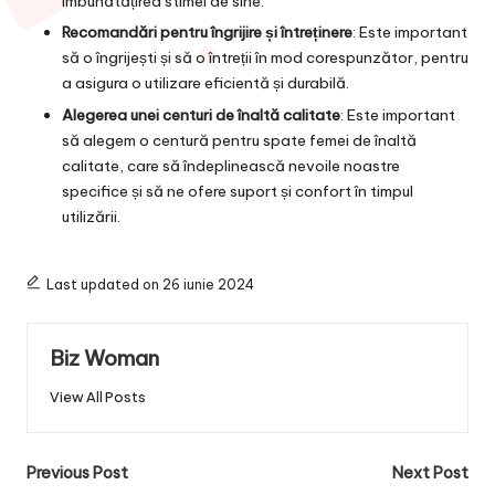
îmbunătățirea stimei de sine.
Recomandări pentru îngrijire și întreținere
: Este important
să o îngrijești și să o întreții în mod corespunzător, pentru
a asigura o utilizare eficientă și durabilă.
Alegerea unei centuri de înaltă calitate
: Este important
să alegem o centură pentru spate femei de înaltă
calitate, care să îndeplinească nevoile noastre
specifice și să ne ofere suport și confort în timpul
utilizării.
Last updated on 26 iunie 2024
Biz Woman
View All Posts
Post
Previous Post
Next Post