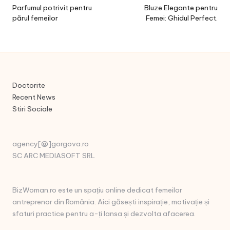
navigation
Parfumul potrivit pentru
Bluze Elegante pentru
părul femeilor
Femei: Ghidul Perfect.
Doctorite
Recent News
Stiri Sociale
agency[@]gorgova.ro
SC ARC MEDIASOFT SRL
BizWoman.ro este un spațiu online dedicat femeilor
antreprenor din România. Aici găsești inspirație, motivație și
sfaturi practice pentru a-ți lansa și dezvolta afacerea.