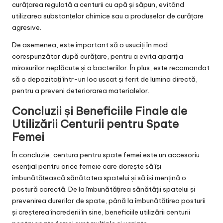
curățarea regulată a centurii cu apă și săpun, evitând
utilizarea substanțelor chimice sau a produselor de curățare
agresive.
De asemenea, este important să o usuciți în mod
corespunzător după curățare, pentru a evita apariția
mirosurilor neplăcute și a bacteriilor. În plus, este recomandat
să o depozitați într-un loc uscat și ferit de lumina directă,
pentru a preveni deteriorarea materialelor.
Concluzii și Beneficiile Finale ale
Utilizării Centurii pentru Spate
Femei
În concluzie, centura pentru spate femei este un accesoriu
esențial pentru orice femeie care dorește să își
îmbunătățească sănătatea spatelui și să își mențină o
postură corectă. De la îmbunătățirea sănătății spatelui și
prevenirea durerilor de spate, până la îmbunătățirea posturii
și creșterea încrederii în sine, beneficiile utilizării centurii