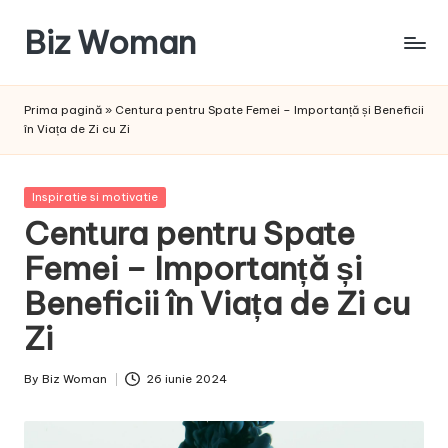
Biz Woman
Skip
to
Afacerea
content
ta,
Prima pagină
»
Centura pentru Spate Femei – Importanță și Beneficii
succesul
în Viața de Zi cu Zi
tău!
Posted
Inspiratie si motivatie
in
Centura pentru Spate
Femei – Importanță și
Beneficii în Viața de Zi cu
Zi
By
Biz Woman
26 iunie 2024
Posted
by