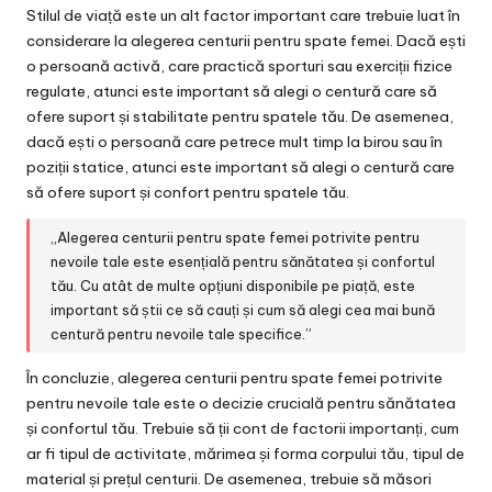
Stilul de viață este un alt factor important care trebuie luat în
considerare la alegerea centurii pentru spate femei. Dacă ești
o persoană activă, care practică sporturi sau exerciții fizice
regulate, atunci este important să alegi o centură care să
ofere suport și stabilitate pentru spatele tău. De asemenea,
dacă ești o persoană care petrece mult timp la birou sau în
poziții statice, atunci este important să alegi o centură care
să ofere suport și confort pentru spatele tău.
„Alegerea centurii pentru spate femei potrivite pentru
nevoile tale este esențială pentru sănătatea și confortul
tău. Cu atât de multe opțiuni disponibile pe piață, este
important să știi ce să cauți și cum să alegi cea mai bună
centură pentru nevoile tale specifice.”
În concluzie, alegerea centurii pentru spate femei potrivite
pentru nevoile tale este o decizie crucială pentru sănătatea
și confortul tău. Trebuie să ții cont de factorii importanți, cum
ar fi tipul de activitate, mărimea și forma corpului tău, tipul de
material și prețul centurii. De asemenea, trebuie să măsori