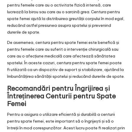
pentru femeile care au o activitate fizică intensă, care
lucrează la birou sau care au o sarcină grea. Centura pentru
spate femei ajută la distribuirea greutății corpului în mod egal,
reducând astfel presiunea asupra spatelui și prevenind
durerile de spate.
De asemenea, centura pentru spate femei este benefică și
pentru femeile care au suferit o intervenție chirurgicală sau
care au o afecțiune medicală care afectează sănătatea
spatelui. În aceste cazuri, centura pentru spate femei poate
fi utilizată ca un dispozitiv de suport și stabilizare, ajutând la
îmbunătățirea sănătății spatelui și reducând durerile de spate.
Recomandări pentru Îngrijirea și
Întreținerea Centurii pentru Spate
Femei
Pentru a asigura o utilizare eficientă și durabilă a centurii
pentru spate femei, este important să o îngrijești și să o
întreții în mod corespunzător. Acest lucru poate fi realizat prin