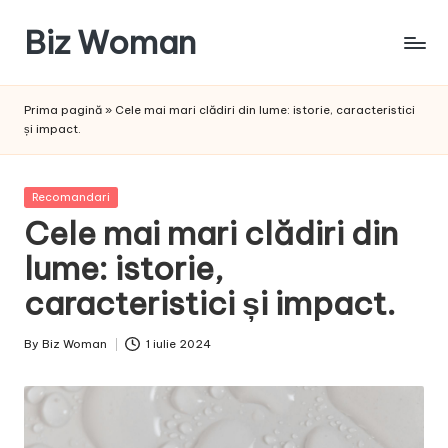
Biz Woman
Skip
to
Afacerea
content
ta,
Prima pagină
»
Cele mai mari clădiri din lume: istorie, caracteristici
succesul
și impact.
tău!
Posted
Recomandari
in
Cele mai mari clădiri din
lume: istorie,
caracteristici și impact.
By
Biz Woman
1 iulie 2024
Posted
by