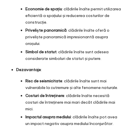
Economie de spațiu
: clădirile înalte permit utilizarea
eficientă a spațiului și reducerea costurilor de
construcție.
Priveliște panoramică
: clădirile înalte oferă o
priveliște panoramică impresionantă asupra
orașului.
Simbol de statut
: clădirile înalte sunt adesea
considerate simboluri de statut și putere.
Dezavantaje
:
Risc de seismicitate
: clădirile înalte sunt mai
vulnerabile la cutremure și alte fenomene naturale.
Costuri de întreținere
: clădirile înalte necesită
costuri de întreținere mai mari decât clădirile mai
mici.
Impactul asupra mediului
: clădirile înalte pot avea
un impact negativ asupra mediului înconjurător.