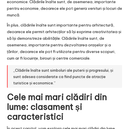
economice. Clădirile înalte sunt, de asemenea, importante
pentru economie, deoarece ele pot genera venituri și locuri de
muncă.
În plus, clădirile înalte sunt importante pentru arhitectură,
deoarece ele permit arhitecților să își exprime creativitatea și
să își demonstreze abilitățile. Clădirile înalte sunt, de
asemenea, importante pentru dezvoltarea orașelor și a
țărilor, deoarece ele pot fi utilizate pentru diverse scopuri,
cum ar fi locuințe, birouri și centre comerciale.
„Clădirile înalte sunt simboluri ale puterii și progresului, și
sunt adesea considerate ca fiind puncte de atracție
turistice și economice.”
Cele mai mari clădiri din
lume: clasament și
caracteristici
În acest capitol, vom explora cele mai mari clădiri din lume,