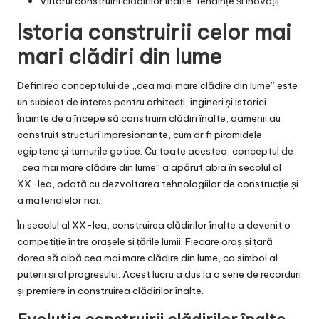
Viitorul construirii clădirilor înalte: tendințe și inovații
Istoria construirii celor mai
mari clădiri din lume
Definirea conceptului de „cea mai mare clădire din lume” este
un subiect de interes pentru arhitecți, ingineri și istorici.
Înainte de a începe să construim clădiri înalte, oamenii au
construit structuri impresionante, cum ar fi piramidele
egiptene și turnurile gotice. Cu toate acestea, conceptul de
„cea mai mare clădire din lume” a apărut abia în secolul al
XX-lea, odată cu dezvoltarea tehnologiilor de construcție și
a materialelor noi.
În secolul al XX-lea, construirea clădirilor înalte a devenit o
competiție între orașele și țările lumii. Fiecare oraș și țară
dorea să aibă cea mai mare clădire din lume, ca simbol al
puterii și al progresului. Acest lucru a dus la o serie de recorduri
și premiere în construirea clădirilor înalte.