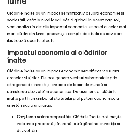
lume
Clădirile înalte au un impact semnificativ asupra economiei și
societății, atât la nivel local, cât și global. În acest capitol,
vom analiza în detaliu impactul economic și social al celor mai
mari clădiri din lume, precum și exemple de studii de caz care
ilustrează aceste efecte.
Impactul economic al clădirilor
înalte
Clădirile înalte au un impact economic semnificativ asupra
orașelor și țărilor. Ele pot genera venituri substanțiale prin
atragerea de investiții, crearea de locuri de muncă și
stimularea dezvoltării economice. De asemenea, clădirile
înalte pot fi un simbol al statutului și al puterii economice a
unei țări sau a unui oraș.
Creșterea valorii proprietății
: Clădirile înalte pot crește
valoarea proprietății în zonă, atrăgând noi investiții și
dezvoltări.