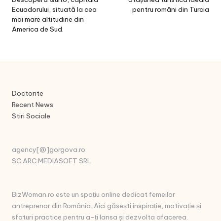
navigation
Ecuadorului, situată la cea
pentru români din Turcia
mai mare altitudine din
America de Sud.
Doctorite
Recent News
Stiri Sociale
agency[@]gorgova.ro
SC ARC MEDIASOFT SRL
BizWoman.ro este un spațiu online dedicat femeilor
antreprenor din România. Aici găsești inspirație, motivație și
sfaturi practice pentru a-ți lansa și dezvolta afacerea.