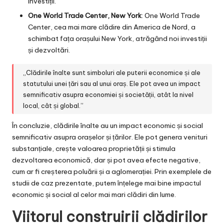
investiții.
One World Trade Center, New York
: One World Trade
Center, cea mai mare clădire din America de Nord, a
schimbat fața orașului New York, atrăgând noi investiții
și dezvoltări.
„Clădirile înalte sunt simboluri ale puterii economice și ale
statutului unei țări sau al unui oraș. Ele pot avea un impact
semnificativ asupra economiei și societății, atât la nivel
local, cât și global.”
În concluzie, clădirile înalte au un impact economic și social
semnificativ asupra orașelor și țărilor. Ele pot genera venituri
substanțiale, crește valoarea proprietății și stimula
dezvoltarea economică, dar și pot avea efecte negative,
cum ar fi creșterea poluării și a aglomerației. Prin exemplele de
studii de caz prezentate, putem înțelege mai bine impactul
economic și social al celor mai mari clădiri din lume.
Viitorul construirii clădirilor