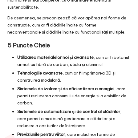
mai înalte și mai complexe, cu o mai mare eficiență și
sustenabilitate.
De asemenea, se preconizează că vor apărea noi forme de
construcție, cum ar fi clădirile înalte cu forme
neconvenționale și clădirile înalte cu funcționalități multiple.
5 Puncte Cheie
Utilizarea materialelor noi și avansate
, cum ar fi betonul
armat cu fibră de carbon, sticla și aluminiul.
Tehnologiile avansate
, cum ar fi imprimarea 3D și
construirea modulară.
Sistemele de izolare și de eficientizare a energiei
, care
permit reducerea consumului de energie și a emisiilor de
carbon.
Sistemele de automatizare și de control al clădirilor
,
care permit o mai bună gestionare a clădirilor și o
reducere a costurilor de întreținere.
Previziunile pentru viitor
, care includ noi forme de