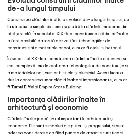
Evolutia construirii clădirilor înalte
de-a lungul timpului
Construirea clădirilor înalte a evoluat de-a lungul timpului, de
la structurile simple din lemn și piatră la clădirile moderne din
oțel și sticlă. În secolul al XIX-lea, construirea clădirilor înalte
a fost posibilă datorită dezvoltării tehnologiilor de
construcție și a materialelor noi, cum ar fi oțelul și betonul.
În secolul al XX-lea, construirea clădirilor înalte a devenit și
mai complexă, cu dezvoltarea tehnologiilor de construcție și
a materialelor noi, cum ar fi sticla și aluminiul. Acest lucru a
dus la construirea unor clădiri înalte și impresionante, cum ar
fi Turnul Eiffel și Empire State Building.
Importanța clădirilor înalte în
arhitectură și economie
Clădirile înalte joacă un rol important în arhitectură și
economie. Ele sunt simboluri ale puterii și progresului, și sunt
adesea considerate ca fiind puncte de atracție turistice și