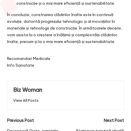
construcție și o mai mare eficiență și sustenabilitate.
În concluzie, construirea clădirilor înalte este în continuă
evoluție, datorită progresului tehnologic și al inovațiilor în
materiale și tehnologii de construcție. În următoarele decenii,
vom asista la o creștere a înălțimii și complexității clădirilor
înalte, precum și la o mai mare eficiență și sustenabilitate.
Recomandari Medicale
Info Sanatate
Biz Woman
View All Posts
Post
Previous Post
Next Post
Descoperă Quito, capitala
Stațiunea turistică ideală