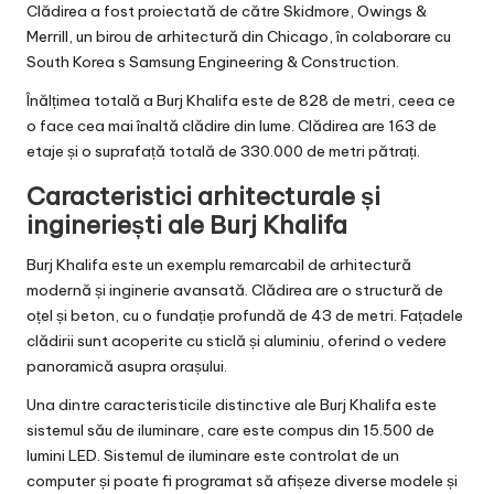
Clădirea a fost proiectată de către Skidmore, Owings &
Merrill, un birou de arhitectură din Chicago, în colaborare cu
South Korea s Samsung Engineering & Construction.
Înălțimea totală a Burj Khalifa este de 828 de metri, ceea ce
o face cea mai înaltă clădire din lume. Clădirea are 163 de
etaje și o suprafață totală de 330.000 de metri pătrați.
Caracteristici arhitecturale și
ingineriești ale Burj Khalifa
Burj Khalifa este un exemplu remarcabil de arhitectură
modernă și inginerie avansată. Clădirea are o structură de
oțel și beton, cu o fundație profundă de 43 de metri. Fațadele
clădirii sunt acoperite cu sticlă și aluminiu, oferind o vedere
panoramică asupra orașului.
Una dintre caracteristicile distinctive ale Burj Khalifa este
sistemul său de iluminare, care este compus din 15.500 de
lumini LED. Sistemul de iluminare este controlat de un
computer și poate fi programat să afișeze diverse modele și