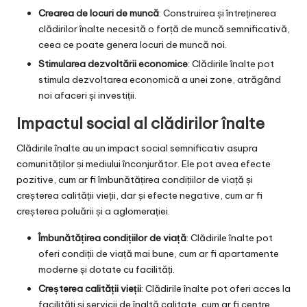
Crearea de locuri de muncă
: Construirea și întreținerea
clădirilor înalte necesită o forță de muncă semnificativă,
ceea ce poate genera locuri de muncă noi.
Stimularea dezvoltării economice
: Clădirile înalte pot
stimula dezvoltarea economică a unei zone, atrăgând
noi afaceri și investiții.
Impactul social al clădirilor înalte
Clădirile înalte au un impact social semnificativ asupra
comunităților și mediului înconjurător. Ele pot avea efecte
pozitive, cum ar fi îmbunătățirea condițiilor de viață și
creșterea calității vieții, dar și efecte negative, cum ar fi
creșterea poluării și a aglomerației.
Îmbunătățirea condițiilor de viață
: Clădirile înalte pot
oferi condiții de viață mai bune, cum ar fi apartamente
moderne și dotate cu facilități.
Creșterea calității vieții
: Clădirile înalte pot oferi acces la
facilități și servicii de înaltă calitate, cum ar fi centre