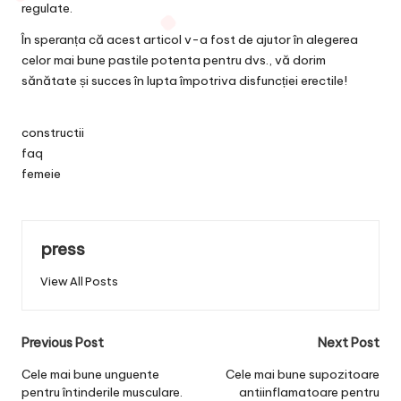
regulate.
În speranța că acest articol v-a fost de ajutor în alegerea
celor mai bune pastile potenta pentru dvs., vă dorim
sănătate și succes în lupta împotriva disfuncției erectile!
constructii
faq
femeie
press
View All Posts
Post
Previous Post
Next Post
navigation
Cele mai bune unguente
Cele mai bune supozitoare
pentru întinderile musculare.
antiinflamatoare pentru