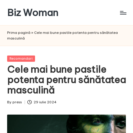
Biz Woman
Skip
to
Afacerea
content
ta,
Prima pagină
»
Cele mai bune pastile potenta pentru sănătatea
succesul
masculină
tău!
Posted
Recomandari
in
Cele mai bune pastile
potenta pentru sănătatea
masculină
By
press
29 iulie 2024
Posted
by