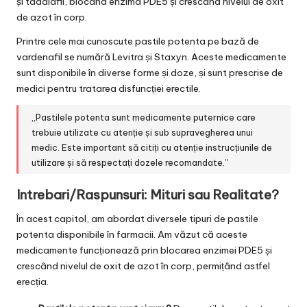
și tadalafil, blocând enzima PDE5 și crescând nivelul de oxit
de azot în corp.
Printre cele mai cunoscute pastile potenta pe bază de
vardenafil se numără Levitra și Staxyn. Aceste medicamente
sunt disponibile în diverse forme și doze, și sunt prescrise de
medici pentru tratarea disfuncției erectile.
„Pastilele potenta sunt medicamente puternice care
trebuie utilizate cu atenție și sub supravegherea unui
medic. Este important să citiți cu atenție instrucțiunile de
utilizare și să respectați dozele recomandate.”
Intrebari/Raspunsuri: Mituri sau Realitate?
În acest capitol, am abordat diversele tipuri de pastile
potenta disponibile în farmacii. Am văzut că aceste
medicamente funcționează prin blocarea enzimei PDE5 și
crescând nivelul de oxit de azot în corp, permițând astfel
erecția.