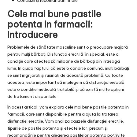
Concluzii și recomandări finale
Cele mai bune pastile
potenta in farmacii:
Introducere
Problemele de sănătate masculine sunt o preocupare majoră
pentru mulți bărbați. Disfuncția erectilă, în special, este o
condiție care afectează milioane de bărbați din întreaga
lume. În ciuda faptului că este o condiție comună, mulți bărbați
se simt îngrijorați și rușinați de această problemă. Cu toate
acestea, este important să înțelegem că disfuncția erectilă
este o condiție medicală tratabilă și că există multe opțiuni
de tratament disponibile.
În acest articol, vom explora cele mai bune pastile potenta in
farmacii, care sunt disponibile pentru a ajuta la tratarea
disfuncției erectile. Vom analiza cauzele disfuncției erectile,
tipurile de pastile potenta și efectele lor, precum și
recomandările pentru alegerea pastilelor potenta potrivite