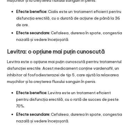
mușchilor și la creșterea fluxului sanguin în penis.
Efecte benefice:
Cialis este un tratament eficient pentru
disfuncția erectilă, cu o durată de acțiune de până la 36
de ore.
Efecte secundare:
Cefaleea, durerea în spate, congestia
nazală și vedere încețoșată.
Levitra: o opțiune mai puțin cunoscută
Levitra este o opțiune mai puțin cunoscută pentru tratamentul
disfuncției erectile. Acest medicament conține vardenafil, un
inhibitor al fosfodiesterazei de tip 5, care ajută la relaxarea
mușchilor și la creșterea fluxului sanguin în penis.
Efecte benefice:
Levitra este un tratament eficient
pentru disfuncția erectilă, cu o rată de succes de peste
70%.
Efecte secundare:
Cefaleea, durerea în spate, congestia
nazală și vedere încețoșată.