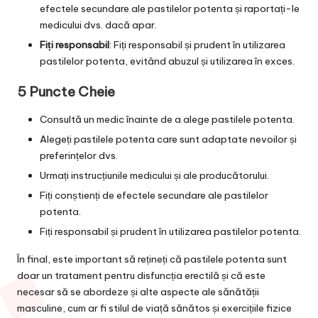
efectele secundare ale pastilelor potenta și raportați-le
medicului dvs. dacă apar.
Fiți responsabil
: Fiți responsabil și prudent în utilizarea
pastilelor potenta, evitând abuzul și utilizarea în exces.
5 Puncte Cheie
Consultă un medic înainte de a alege pastilele potenta.
Alegeți pastilele potenta care sunt adaptate nevoilor și
preferințelor dvs.
Urmați instrucțiunile medicului și ale producătorului.
Fiți conștienți de efectele secundare ale pastilelor
potenta.
Fiți responsabil și prudent în utilizarea pastilelor potenta.
În final, este important să rețineți că pastilele potenta sunt
doar un tratament pentru disfuncția erectilă și că este
necesar să se abordeze și alte aspecte ale sănătății
masculine, cum ar fi stilul de viață sănătos și exercițiile fizice