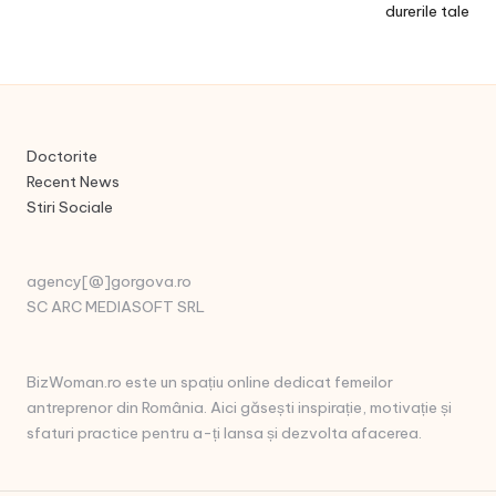
durerile tale
Doctorite
Recent News
Stiri Sociale
agency[@]gorgova.ro
SC ARC MEDIASOFT SRL
BizWoman.ro este un spațiu online dedicat femeilor
antreprenor din România. Aici găsești inspirație, motivație și
sfaturi practice pentru a-ți lansa și dezvolta afacerea.