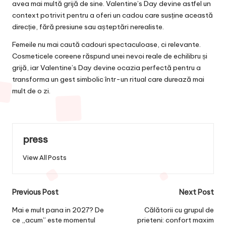
avea mai multă grijă de sine. Valentine’s Day devine astfel un
context potrivit pentru a oferi un cadou care susține această
direcție, fără presiune sau așteptări nerealiste.
Femeile nu mai caută cadouri spectaculoase, ci relevante.
Cosmeticele coreene răspund unei nevoi reale de echilibru și
grijă, iar Valentine’s Day devine ocazia perfectă pentru a
transforma un gest simbolic într-un ritual care durează mai
mult de o zi.
press
View All Posts
Post
Previous Post
Next Post
navigation
Mai e mult pana in 2027? De
Călătorii cu grupul de
ce „acum” este momentul
prieteni: confort maxim