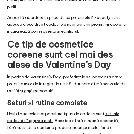
cade pe hidratare, calmare și susținerea barierei naturale a
pielii.
Această abordare explică de ce produsele K-beauty sunt
adesea alese drept cadou: ele nu impun, nu promit miracole, ci
încurajează consecvența și echilibrul.
Ce tip de cosmetice
coreene sunt cel mai des
alese de Valentine’s Day
În perioada Valentine’s Day, preferințele se îndreaptă către
produse ușor de integrat în rutină, dar care oferă senzația de
răsfăț și grijă personală.
Seturi și rutine complete
Unul dintre cele mai populare tipuri de cadouri sunt
seturile
cadou de îngrijirea pielii
. Acestea oferă o rutină coerentă,
fără riscul de a combina produse incompatibile, fiind o