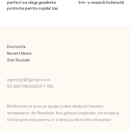
perfect sa alegi gradinita
într-o mașină închiriată
potrivita pentru copilul tau
Doctorite
Recent News
Stiri Sociale
agency[@]gorgova.ro
SC ARC MEDIASOFT SRL
BizWoman.ro este un spațiu online dedicat femeilor
antreprenor din România. Aici găsești inspirație, motivație și
sfaturi practice pentru a-ți lansa și dezvolta afacerea.