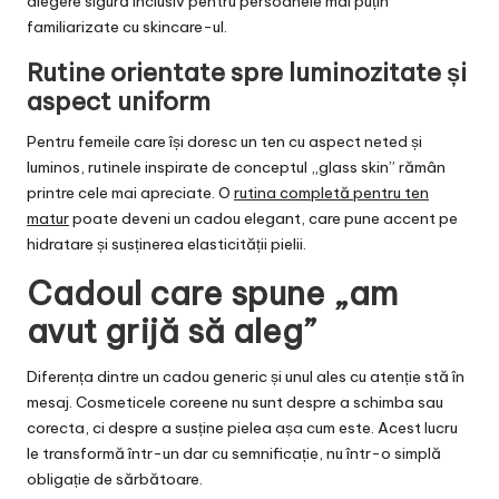
alegere sigură inclusiv pentru persoanele mai puțin
familiarizate cu skincare-ul.
Rutine orientate spre luminozitate și
aspect uniform
Pentru femeile care își doresc un ten cu aspect neted și
luminos, rutinele inspirate de conceptul „glass skin” rămân
printre cele mai apreciate. O
rutina co
mpletă pentru ten
matu
r
poate deveni un cadou elegant, care pune accent pe
hidratare și susținerea elasticității pielii.
Cadoul care spune „am
avut grijă să aleg”
Diferența dintre un cadou generic și unul ales cu atenție stă în
mesaj. Cosmeticele coreene nu sunt despre a schimba sau
corecta, ci despre a susține pielea așa cum este. Acest lucru
le transformă într-un dar cu semnificație, nu într-o simplă
obligație de sărbătoare.