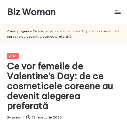
Biz Woman
Skip
to
Afacerea
content
ta,
Prima pagină
»
Ce vor femeile de Valentine’s Day: de ce cosmeticele
succesul
coreene au devenit alegerea preferată
tău!
Posted
Arta
in
Ce vor femeile de
Valentine’s Day: de ce
cosmeticele coreene au
devenit alegerea
preferată
By
press
12 februarie 2026
Posted
by