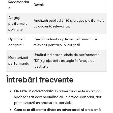
Recomandar
Detalii
e
Alegeți
Analizați publicul țintă și alegeți platformele
platformele
cu audiență relevantă.
potrivite
Optimizați
Creați conținut captivant, informativ și
conținutul
relevant pentru publicul țintă.
Urmăriți indicatorii cheie de performanță
Monitorizați
(KPI) și ajustați strategia în funcție de
performanța
rezultate.
Întrebări frecvente
Ce este un advertorial?
Un advertorial este un articol
sponsorizat care seamănă cu un articol editorial, dar
promovează un produs sau serviciu.
Care este diferența dintre un advertorial și o reclamă