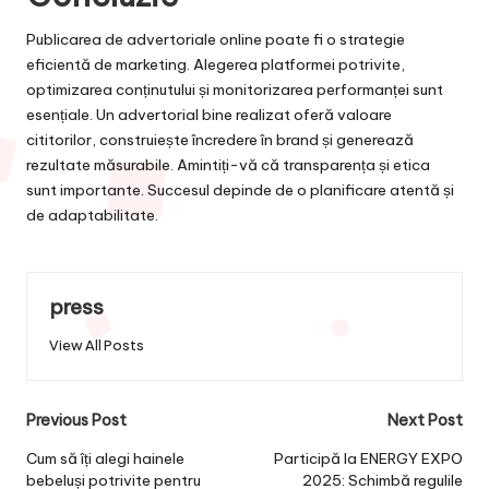
Publicarea de advertoriale online poate fi o strategie
eficientă de marketing. Alegerea platformei potrivite,
optimizarea conținutului și monitorizarea performanței sunt
esențiale. Un advertorial bine realizat oferă valoare
cititorilor, construiește încredere în brand și generează
rezultate măsurabile. Amintiți-vă că transparența și etica
sunt importante. Succesul depinde de o planificare atentă și
de adaptabilitate.
press
View All Posts
Post
Previous Post
Next Post
navigation
Cum să îți alegi hainele
Participă la ENERGY EXPO
bebeluși potrivite pentru
2025: Schimbă regulile