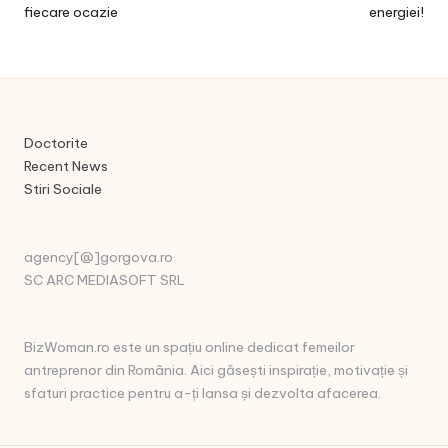
fiecare ocazie
energiei!
Doctorite
Recent News
Stiri Sociale
agency[@]gorgova.ro
SC ARC MEDIASOFT SRL
BizWoman.ro este un spațiu online dedicat femeilor
antreprenor din România. Aici găsești inspirație, motivație și
sfaturi practice pentru a-ți lansa și dezvolta afacerea.