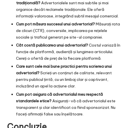
tradițională?
Advertorialele sunt mai subtile și mai
organice decât reclamele tradiționale. Ele oferă
informații valoroase, integrând subtil mesajul comercial.
Cum pot măsura succesul unui advertorial?
Măsurați rata
de clicuri (CTR), conversiile, implicarea pe rețelele
sociale și traficul generat pe site-ul companiei.
Cât costă publicarea unui advertorial?
Costul variază în
funcție de platformă, audiență și lungimea articolului.
Cereți o ofertă de preț de la fiecare platformă.
Care sunt cele mai bune practici pentru scrierea unui
advertorial?
Scrieți un conținut de calitate, relevant
pentru publicul țintă, cu un limbaj clar și captivant,
incluzând un apel la acțiune clar.
Cum pot asigura că advertorialul meu respectă
standardele etice?
Asigurați-vă că advertorialul este
transparent și clar identificat ca fiind sponsorizat. Nu
faceți afirmații false sau înșelătoare.
Concluzie