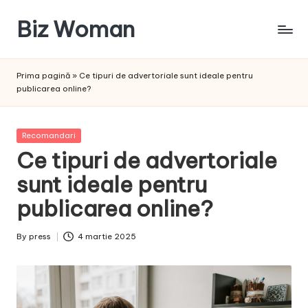
Biz Woman
Skip
to
Afacerea
content
ta,
Prima pagină
»
Ce tipuri de advertoriale sunt ideale pentru
succesul
publicarea online?
tău!
Posted
Recomandari
in
Ce tipuri de advertoriale
sunt ideale pentru
publicarea online?
By
press
4 martie 2025
Posted
by