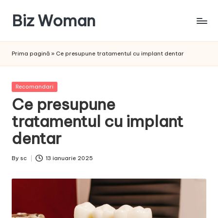
Biz Woman
Skip
to
Afacerea
content
ta,
Prima pagină
»
Ce presupune tratamentul cu implant dentar
succesul
tău!
Posted
Recomandari
in
Ce presupune
tratamentul cu implant
dentar
By
sc
13 ianuarie 2025
Posted
by