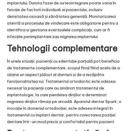
implantului. Durata fazei de osteointegrare poate varia în
funcție de factorii individuali ai pacientului, inclusiv
densitatea osoasă și sănătatea generală. Monitorizarea
atentă a procesului de vindecare este obligatorie pentru a
identifica și gestiona eventualele complicații, cum ar fi
infecțiile periimplantare sau migrarea implantului.
Tehnologii complementare
În unele situații, pacienții cu edentație parțială pot beneficia
de tratamente complementare, scopul final fiind acela de a
obține un aspect plăcut al danturii și de a recăpăta
funcționalitatea sa. Tratamentul ortodontic este adesea
necesar la pacienții care au amânat tratamentul de
implantologie, la care pierderea dinților a determinat
migrarea dinților rămași pe arcadă.
Aparatul dentar Spark
, o
inovație în domeniul ortodonției, este adesea integrat în
tratamentul cu implant dentar, pentru corectarea poziției
dentare într-un mod precis și confortabil pentru pacient.