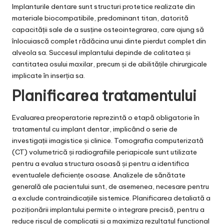
Implanturile dentare
sunt structuri protetice realizate din
materiale biocompatibile, predominant titan, datorită
capacității sale de a susține osteointegrarea, care ajung să
înlocuiască complet rădăcina unui dinte pierdut complet din
alveola sa. Succesul implantului depinde de calitatea și
cantitatea osului maxilar, precum și de abilitățile chirurgicale
implicate în inserția sa.
Planificarea tratamentului
Evaluarea preoperatorie reprezintă o etapă obligatorie în
tratamentul cu implant dentar, implicând o serie de
investigații imagistice și clinice. Tomografia computerizată
(CT) volumetrică și radiografiile periapicale sunt utilizate
pentru a evalua structura osoasă și pentru a identifica
eventualele deficiențe osoase. Analizele de sănătate
generală ale pacientului sunt, de asemenea, necesare pentru
a exclude contraindicațiile sistemice. Planificarea detaliată a
poziționării implantului permite o integrare precisă, pentru a
reduce riscul de complicații și a maximiza rezultatul funcțional