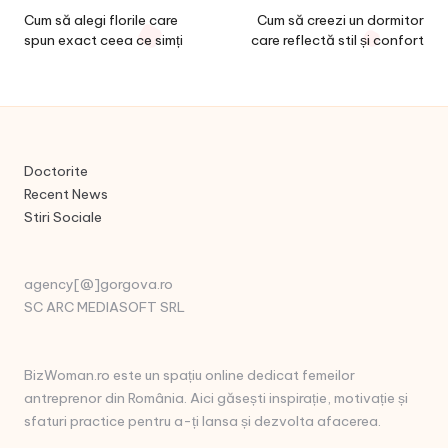
navigation
Cum să alegi florile care
Cum să creezi un dormitor
spun exact ceea ce simți
care reflectă stil și confort
Doctorite
Recent News
Stiri Sociale
agency[@]gorgova.ro
SC ARC MEDIASOFT SRL
BizWoman.ro este un spațiu online dedicat femeilor
antreprenor din România. Aici găsești inspirație, motivație și
sfaturi practice pentru a-ți lansa și dezvolta afacerea.