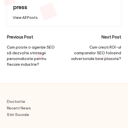
press
View All Posts
Post
Previous Post
Next Post
navigation
Cum poate o agenție SEO
Cum crești ROI-ul
să dezvolte strategii
campaniilor SEO folosind
personalizate pentru
advertoriale bine plasate?
fiecare industrie?
Doctorite
Recent News
Stiri Sociale