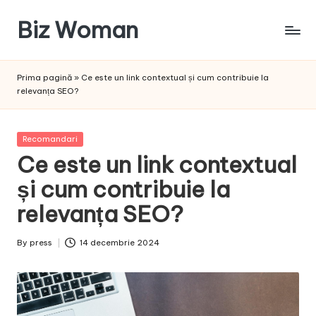
Biz Woman
Skip
to
Afacerea
content
ta,
Prima pagină
»
Ce este un link contextual și cum contribuie la
succesul
relevanța SEO?
tău!
Posted
Recomandari
in
Ce este un link contextual
și cum contribuie la
relevanța SEO?
By
press
14 decembrie 2024
Posted
by