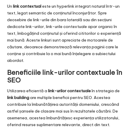
Un
link contextual
este un hyperlink integrat natural într-un
text, legat semantic de conținutul înconjurător. Spre
deosebire de link-urile din bara laterală sau din secțiuni
dedicate link-urilor, link-urile contextuale apar organic în
text, îmbogățind conținutul și oferind cititorilor o experiență
mai bună. Aceste linkuri sunt apreciate de motoarele de
căutare, deoarece demonstrează relevanța paginii care le
conține și contribuie la o mai bună înțelegere a subiectului
abordat.
Beneficiile link-urilor contextuale în
SEO
Utilizarea eficientă a
link-urilor contextuale
în strategia de
link building
are multiple beneficii pentru SEO. Acestea
contribuie la îmbunătățirea autorității domeniului, crescând
astfel șansele de clasare mai sus în rezultatele căutării. De
asemenea, acestea îmbunătățesc experiența utilizatorului,
oferind resurse suplimentare relevante, direct din text.