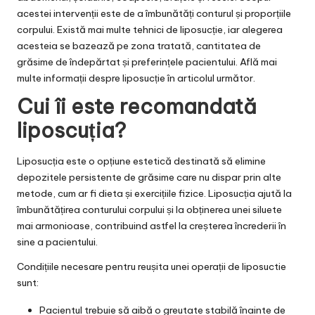
acestei intervenții este de a îmbunătăți conturul și proporțiile
corpului. Există mai multe tehnici de liposucție, iar alegerea
acesteia se bazează pe zona tratată, cantitatea de
grăsime de îndepărtat și preferințele pacientului. Află mai
multe informații despre liposucție în articolul următor.
Cui îi este recomandată
liposcuția?
Liposucția este o opțiune estetică destinată să elimine
depozitele persistente de grăsime care nu dispar prin alte
metode, cum ar fi dieta și exercițiile fizice. Liposucția ajută la
îmbunătățirea conturului corpului și la obținerea unei siluete
mai armonioase, contribuind astfel la creșterea încrederii în
sine a pacientului.
Condițiile necesare pentru reușita unei operații de
liposuctie
sunt:
Pacientul trebuie să aibă o greutate stabilă înainte de