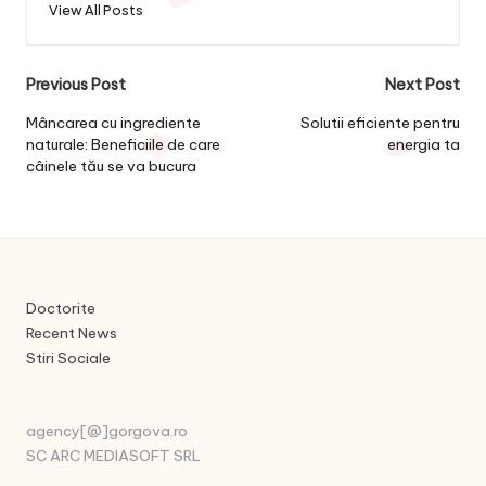
View All Posts
Post
Previous Post
Next Post
navigation
Mâncarea cu ingrediente
Solutii eficiente pentru
naturale: Beneficiile de care
energia ta
câinele tău se va bucura
Doctorite
Recent News
Stiri Sociale
agency[@]gorgova.ro
SC ARC MEDIASOFT SRL