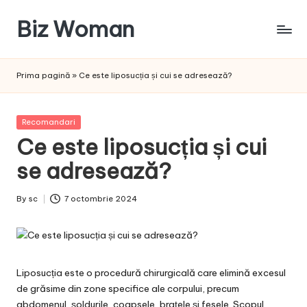
Biz Woman
Skip
to
Afacerea
content
ta,
Prima pagină
»
Ce este liposucția și cui se adresează?
succesul
tău!
Posted
Recomandari
in
Ce este liposucția și cui
se adresează?
By
sc
7 octombrie 2024
Posted
by
Liposucția este o procedură chirurgicală care elimină excesul
de grăsime din zone specifice ale corpului, precum
abdomenul, șoldurile, coapsele, brațele și fesele. Scopul