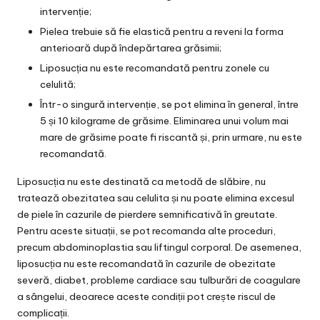
intervenție;
Pielea trebuie să fie elastică pentru a reveni la forma
anterioară după îndepărtarea grăsimii;
Liposucția nu este recomandată pentru zonele cu
celulită;
Într-o singură intervenție, se pot elimina în general, între
5 și 10 kilograme de grăsime. Eliminarea unui volum mai
mare de grăsime poate fi riscantă și, prin urmare, nu este
recomandată.
Liposucția nu este destinată ca metodă de slăbire, nu
tratează obezitatea sau celulita și nu poate elimina excesul
de piele în cazurile de pierdere semnificativă în greutate.
Pentru aceste situații, se pot recomanda alte proceduri,
precum abdominoplastia sau liftingul corporal. De asemenea,
liposucția nu este recomandată în cazurile de obezitate
severă, diabet, probleme cardiace sau tulburări de coagulare
a sângelui, deoarece aceste condiții pot crește riscul de
complicații.