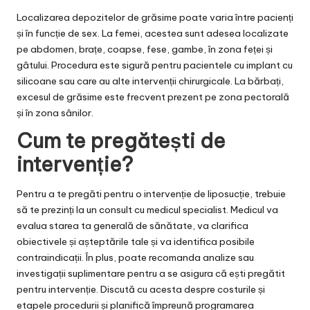
Localizarea depozitelor de grăsime poate varia între pacienți
și în funcție de sex. La femei, acestea sunt adesea localizate
pe abdomen, brațe, coapse, fese, gambe, în zona feței și
gâtului. Procedura este sigură pentru pacientele cu
implant cu
silicoane
sau care au alte intervenții chirurgicale. La bărbați,
excesul de grăsime este frecvent prezent pe zona pectorală
și în zona sânilor.
Cum te pregătești de
intervenție?
Pentru a te pregăti pentru o intervenție de liposucție, trebuie
să te prezinți la un consult cu medicul specialist. Medicul va
evalua starea ta generală de sănătate, va clarifica
obiectivele și așteptările tale și va identifica posibile
contraindicații. În plus, poate recomanda analize sau
investigații suplimentare pentru a se asigura că ești pregătit
pentru intervenție. Discută cu acesta despre costurile și
etapele procedurii și planifică împreună programarea