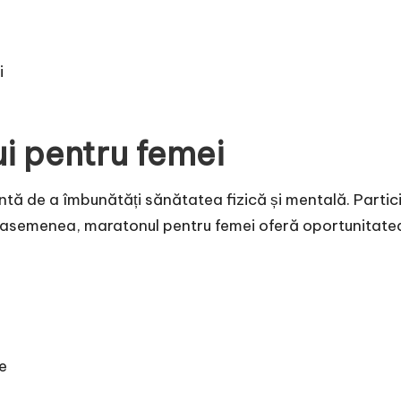
i
i pentru femei
tă de a îmbunătăți sănătatea fizică și mentală. Partic
De asemenea, maratonul pentru femei oferă oportunitatea 
ne