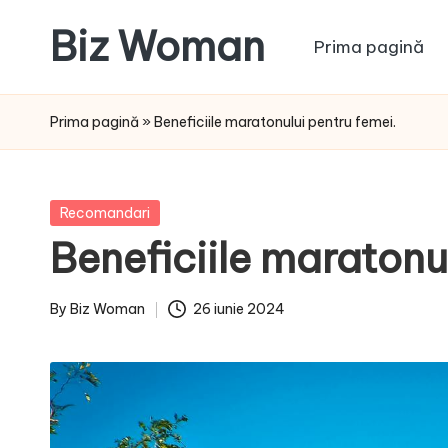
Biz Woman
Prima pagină
Skip
to
Afacerea
content
ta,
Prima pagină
»
Beneficiile maratonului pentru femei.
succesul
tău!
Posted
Recomandari
in
Beneficiile maratonu
By
Biz Woman
26 iunie 2024
Posted
by