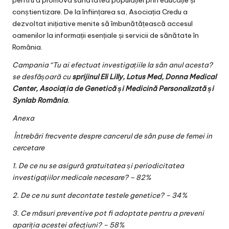
conștientizare. De la înființarea sa, Asociația Credu a
dezvoltat inițiative menite să îmbunătățească accesul
oamenilor la informații esențiale și servicii de sănătate în
România.
Campania “Tu ai efectuat investigațiile la sân anul acesta?
se desfășoară cu
sprijinul Eli Lilly, Lotus Med, Donna Medical
Center, Asociația de Genetică și Medicină Personalizată și
Synlab România
.
Anexa
Întrebări frecvente despre cancerul de sân puse de femei in
cercetare
1. De ce nu se asigură gratuitatea și periodicitatea
investigațiilor medicale necesare? – 82%
2. De ce nu sunt decontate testele genetice? – 34%
3. Ce măsuri preventive pot fi adoptate pentru a preveni
apariția acestei afecțiuni? – 58%