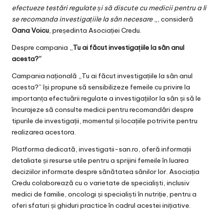
efectueze testări regulate și să discute cu medicii pentru a li
se recomanda investigațiile la sân necesare
„, consideră
Oana Voicu
, președinta Asociației Credu.
Despre campania „
Tu ai făcut investigațiile la sân anul
acesta?”
Campania națională „Tu ai făcut investigațiile la sân anul
acesta?” își propune să sensibilizeze femeile cu privire la
importanța efectuării regulate a investigațiilor la sân și să le
încurajeze să consulte medicii pentru recomandări despre
tipurile de investigații, momentul și locațiile potrivite pentru
realizarea acestora.
Platforma dedicată, investigatii-san.ro, oferă informații
detaliate și resurse utile pentru a sprijini femeile în luarea
deciziilor informate despre sănătatea sânilor lor. Asociația
Credu colaborează cu o varietate de specialiști, inclusiv
medici de familie, oncologi și specialiști în nutriție, pentru a
oferi sfaturi și ghiduri practice în cadrul acestei inițiative.