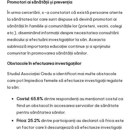
Promotori ai sănătății și prevenția
În urma cercetării, s-a constatat că există persoane atente
la sănătatea lor care sunt dispuse să devină promotori ai
sănătății în familiile și comunitățile lor (prieteni, vecini, colegi
etc.), diseminând informații despre necesitatea consultării
medicului și efectuării investigațiilor la sân. Aceasta
subliniază importanța educației continue și a sprijinului
comunitar în promovarea sănătății sânilor.
Obstacole în efectuarea investigațiilor
Studiul Asociației Credu a identificat mai multe obstacole
care pot împiedica femeile să efectueze investigații regulate
la sân:
Costul: 65.8%
dintre respondenți au menționat costul ca
fiind un obstacol în accesarea serviciilor de sănătate
pentru sănătatea sânilor.
Frica: 25.2%
dintre participanți au declarat că frica este
un factor care îi descurajează să efectueze investigații