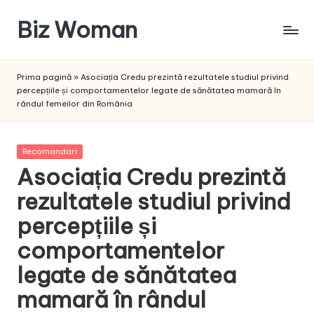
Biz Woman
Skip
to
Afacerea
content
ta,
Prima pagină
»
Asociația Credu prezintă rezultatele studiul privind
succesul
percepțiile și comportamentelor legate de sănătatea mamară în
tău!
rândul femeilor din România
Posted
Recomandari
in
Asociația Credu prezintă
rezultatele studiul privind
percepțiile și
comportamentelor
legate de sănătatea
mamară în rândul