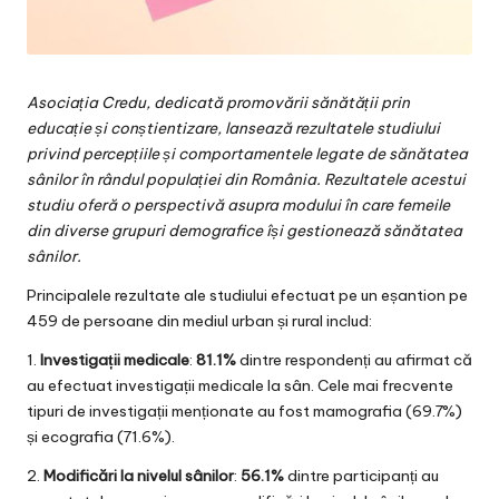
Asociația Credu, dedicată promovării sănătății prin
educație și conștientizare, lansează rezultatele studiului
privind percepțiile și comportamentele legate de sănătatea
sânilor în rândul populației din România. Rezultatele acestui
studiu oferă o perspectivă asupra modului în care femeile
din diverse grupuri demografice își gestionează sănătatea
sânilor.
Principalele rezultate ale studiului efectuat pe un eșantion pe
459 de persoane din mediul urban și rural includ:
1.
Investigații medicale
:
81.1%
dintre respondenți au afirmat că
au efectuat investigații medicale la sân. Cele mai frecvente
tipuri de investigații menționate au fost mamografia (69.7%)
și ecografia (71.6%).
2.
Modificări la nivelul sânilor
:
56.1%
dintre participanți au