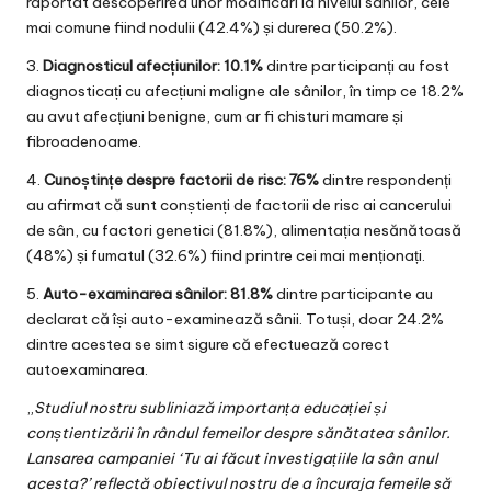
raportat descoperirea unor modificări la nivelul sânilor, cele
mai comune fiind nodulii (42.4%) și durerea (50.2%).
3.
Diagnosticul afecțiunilor: 10.1%
dintre participanți au fost
diagnosticați cu afecțiuni maligne ale sânilor, în timp ce 18.2%
au avut afecțiuni benigne, cum ar fi chisturi mamare și
fibroadenoame.
4.
Cunoștințe despre factorii de risc: 76%
dintre respondenți
au afirmat că sunt conștienți de factorii de risc ai cancerului
de sân, cu factori genetici (81.8%), alimentația nesănătoasă
(48%) și fumatul (32.6%) fiind printre cei mai menționați.
5.
Auto-examinarea sânilor: 81.8%
dintre participante au
declarat că își auto-examinează sânii. Totuși, doar 24.2%
dintre acestea se simt sigure că efectuează corect
autoexaminarea.
„
Studiul nostru subliniază importanța educației și
conștientizării în rândul femeilor despre sănătatea sânilor.
Lansarea campaniei ‘Tu ai făcut investigațiile la sân anul
acesta?’ reflectă obiectivul nostru de a încuraja femeile să