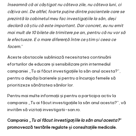
înseamnă că ai câștigat nu câteva zile, nu câteva luni, ci
câțiva ani. De altfel, foarte puține dintre pacientele care se
prezintă la cabinetul meu fac investigațiile la sân, deși
declar
ă
că știu că este important. Dar concret, eu nu emit
mai mult de 10 bilete de trimitere pe an, pentru că nu vor să
le efectueze. E o mare diferență între ce știm și ceea ce
facem.
”
Aceste obstacole subliniază necesitatea continuării
eforturilor de educare și sensibilizare prin intermediul
campaniei „Tu ai făcut investigațiile la sân anul acesta?”,
pentru a depăși barierele și pentru a încuraja femeile să
prioritizeze sănătatea sânilor lor.
Pentru mai multe informații și pentru a participa activ la
campania „Tu ai făcut investigațiile la sân anul acesta?”, vă
invităm să vizitați investigatii-san.ro.
Campania „
Tu ai făcut investigațiile la sân anul acesta?
”
promovează testările regulate și consultațiile medicale.