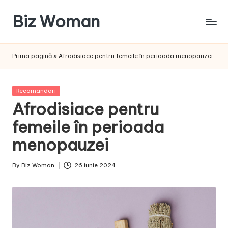
Biz Woman
Skip
to
Afacerea
content
ta,
Prima pagină
»
Afrodisiace pentru femeile în perioada menopauzei
succesul
tău!
Posted
Recomandari
in
Afrodisiace pentru
femeile în perioada
menopauzei
By
Biz Woman
26 iunie 2024
Posted
by