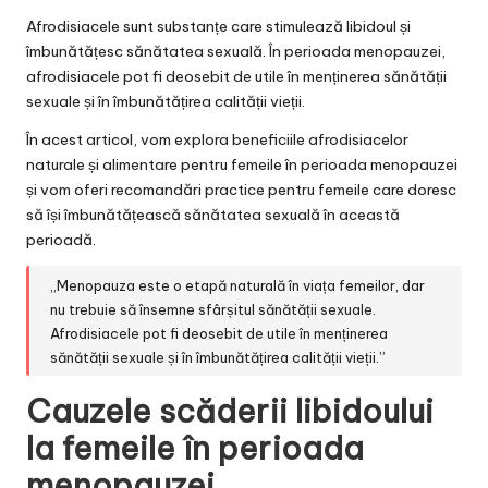
Afrodisiacele sunt substanțe care stimulează libidoul și
îmbunătățesc sănătatea sexuală. În perioada menopauzei,
afrodisiacele pot fi deosebit de utile în menținerea sănătății
sexuale și în îmbunătățirea calității vieții.
În acest articol, vom explora beneficiile afrodisiacelor
naturale și alimentare pentru femeile în perioada menopauzei
și vom oferi recomandări practice pentru femeile care doresc
să își îmbunătățească sănătatea sexuală în această
perioadă.
„Menopauza este o etapă naturală în viața femeilor, dar
nu trebuie să însemne sfârșitul sănătății sexuale.
Afrodisiacele pot fi deosebit de utile în menținerea
sănătății sexuale și în îmbunătățirea calității vieții.”
Cauzele scăderii libidoului
la femeile în perioada
menopauzei