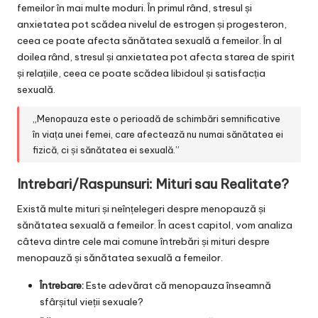
femeilor în mai multe moduri. În primul rând, stresul și
anxietatea pot scădea nivelul de estrogen și progesteron,
ceea ce poate afecta sănătatea sexuală a femeilor. În al
doilea rând, stresul și anxietatea pot afecta starea de spirit
și relațiile, ceea ce poate scădea libidoul și satisfacția
sexuală.
„Menopauza este o perioadă de schimbări semnificative
în viața unei femei, care afectează nu numai sănătatea ei
fizică, ci și sănătatea ei sexuală.”
Intrebari/Raspunsuri: Mituri sau Realitate?
Există multe mituri și neînțelegeri despre menopauză și
sănătatea sexuală a femeilor. În acest capitol, vom analiza
câteva dintre cele mai comune întrebări și mituri despre
menopauză și sănătatea sexuală a femeilor.
Întrebare:
Este adevărat că menopauza înseamnă
sfârșitul vieții sexuale?