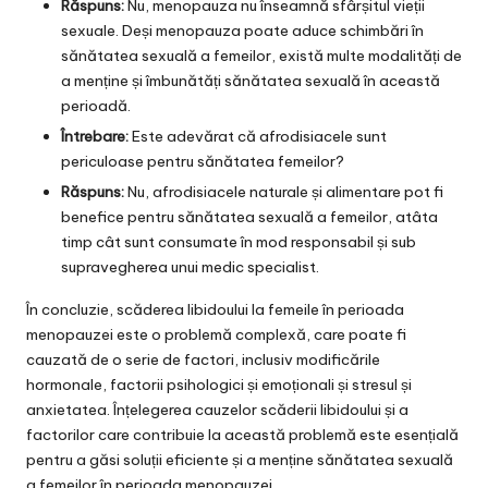
Răspuns:
Nu, menopauza nu înseamnă sfârșitul vieții
sexuale. Deși menopauza poate aduce schimbări în
sănătatea sexuală a femeilor, există multe modalități de
a menține și îmbunătăți sănătatea sexuală în această
perioadă.
Întrebare:
Este adevărat că afrodisiacele sunt
periculoase pentru sănătatea femeilor?
Răspuns:
Nu, afrodisiacele naturale și alimentare pot fi
benefice pentru sănătatea sexuală a femeilor, atâta
timp cât sunt consumate în mod responsabil și sub
supravegherea unui medic specialist.
În concluzie, scăderea libidoului la femeile în perioada
menopauzei este o problemă complexă, care poate fi
cauzată de o serie de factori, inclusiv modificările
hormonale, factorii psihologici și emoționali și stresul și
anxietatea. Înțelegerea cauzelor scăderii libidoului și a
factorilor care contribuie la această problemă este esențială
pentru a găsi soluții eficiente și a menține sănătatea sexuală
a femeilor în perioada menopauzei.