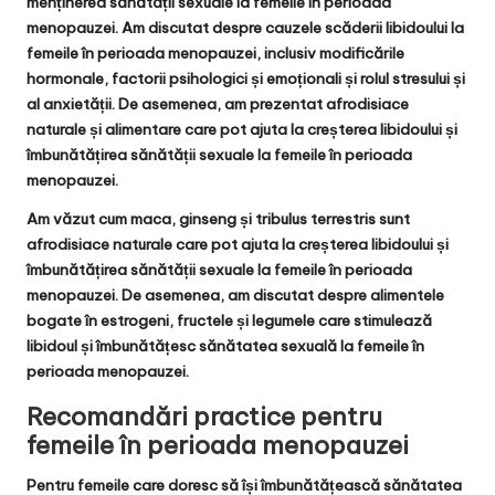
menținerea sănătății sexuale la femeile în perioada
menopauzei. Am discutat despre cauzele scăderii libidoului la
femeile în perioada menopauzei, inclusiv modificările
hormonale, factorii psihologici și emoționali și rolul stresului și
al anxietății. De asemenea, am prezentat afrodisiace
naturale și alimentare care pot ajuta la creșterea libidoului și
îmbunătățirea sănătății sexuale la femeile în perioada
menopauzei.
Am văzut cum maca, ginseng și tribulus terrestris sunt
afrodisiace naturale care pot ajuta la creșterea libidoului și
îmbunătățirea sănătății sexuale la femeile în perioada
menopauzei. De asemenea, am discutat despre alimentele
bogate în estrogeni, fructele și legumele care stimulează
libidoul și îmbunătățesc sănătatea sexuală la femeile în
perioada menopauzei.
Recomandări practice pentru
femeile în perioada menopauzei
Pentru femeile care doresc să își îmbunătățească sănătatea