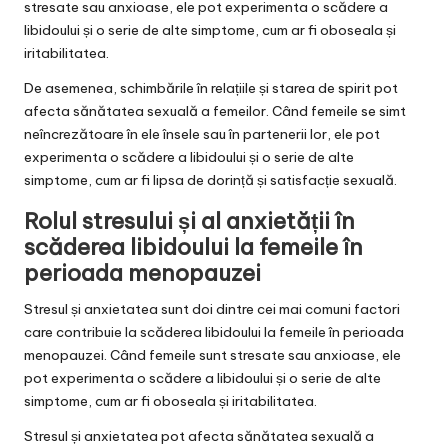
stresate sau anxioase, ele pot experimenta o scădere a
libidoului și o serie de alte simptome, cum ar fi oboseala și
iritabilitatea.
De asemenea, schimbările în relațiile și starea de spirit pot
afecta sănătatea sexuală a femeilor. Când femeile se simt
neîncrezătoare în ele însele sau în partenerii lor, ele pot
experimenta o scădere a libidoului și o serie de alte
simptome, cum ar fi lipsa de dorință și satisfacție sexuală.
Rolul stresului și al anxietății în
scăderea libidoului la femeile în
perioada menopauzei
Stresul și anxietatea sunt doi dintre cei mai comuni factori
care contribuie la scăderea libidoului la femeile în perioada
menopauzei. Când femeile sunt stresate sau anxioase, ele
pot experimenta o scădere a libidoului și o serie de alte
simptome, cum ar fi oboseala și iritabilitatea.
Stresul și anxietatea pot afecta sănătatea sexuală a