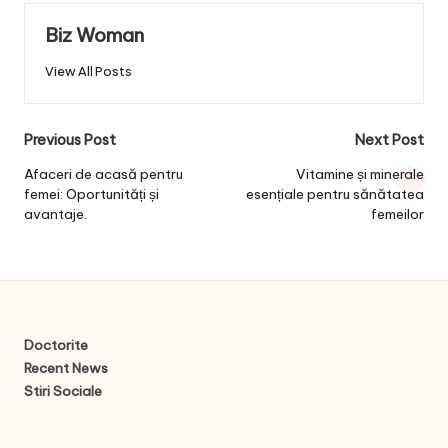
Biz Woman
View All Posts
Post
Previous Post
Next Post
navigation
Afaceri de acasă pentru
Vitamine și minerale
femei: Oportunități și
esențiale pentru sănătatea
avantaje.
femeilor
Doctorite
Recent News
Stiri Sociale