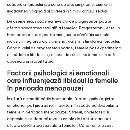
scădere a libidoului și o serie de alte simptome, cum ar fi
uscăciunea vaginală și durerea în timpul actului sexual.
De asemenea, scăderea nivelului de progesteron poate
afecta sănătatea sexuală a femeilor. Progesteronul este un
hormon important pentru menținerea sănătății sexuale,
inclusiv în reglarea ciclului menstrual și în stimularea libidoului.
Când nivelul de progesteron scade, femeile pot experimenta
o scădere a libidoului și o serie de alte simptome, cum ar fi
oboseala și iritabilitatea.
Factorii psihologici și emoționali
care influențează libidoul la femeile
în perioada menopauzei
În afară de modificările hormonale, factorii psihologici și
emoționali pot juca un rol important în scăderea libidoului la
femeile în perioada menopauzei. Stresul, anxietatea și
depresia sunt doar câteva exemple de factori care pot
afecta sănătatea sexuală a femeilor. Când femeile sunt