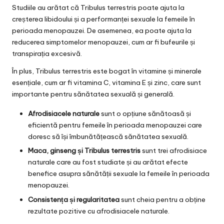
Studiile au arătat că Tribulus terrestris poate ajuta la
creșterea libidoului și a performanței sexuale la femeile în
perioada menopauzei. De asemenea, ea poate ajuta la
reducerea simptomelor menopauzei, cum ar fi bufeurile și
transpirația excesivă.
În plus, Tribulus terrestris este bogat în vitamine și minerale
esențiale, cum ar fi vitamina C, vitamina E și zinc, care sunt
importante pentru sănătatea sexuală și generală.
Afrodisiacele naturale
sunt o opțiune sănătoasă și
eficientă pentru femeile în perioada menopauzei care
doresc să își îmbunătățească sănătatea sexuală.
Maca, ginseng și Tribulus terrestris
sunt trei afrodisiace
naturale care au fost studiate și au arătat efecte
benefice asupra sănătății sexuale la femeile în perioada
menopauzei.
Consistența și regularitatea
sunt cheia pentru a obține
rezultate pozitive cu afrodisiacele naturale.