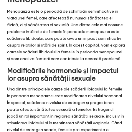
Menopauza este o perioadă de schimbări semnificative în
viața unei femei, care afectează nu numai sănătatea ei
fizică, ci și sănătatea ei sexuală. Una dintre cele mai comune
probleme întâlnite de femeile în perioada menopauzei este
scăderea libidoului, care poate avea un impact semnificativ
asupra relațiilor și stării de spirit. În acest capitol, vom explora
cauzele scăderii libidoului la femeile în perioada menopauzei
și vom analiza factorii care contribuie la această problemă.
Modificările hormonale și impactul
lor asupra sănătății sexuale
Una dintre principalele cauze ale scăderii libidoului la femeile
în perioada menopauzei este modificarea nivelului hormonal.
În special, scăderea nivelului de estrogen și progesteron
poate afecta sănătatea sexuală a femeilor. Estrogenul
joacă un rol important în reglarea sănătății sexuale, inclusiv în
stimularea libidoului și în menținerea sănătății vaginale. Când
nivelul de estrogen scade, femeile pot experimenta o