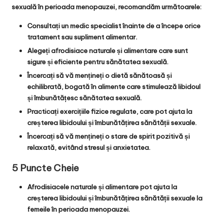
sexuală în perioada menopauzei, recomandăm următoarele:
Consultați un medic specialist
înainte de a începe orice
tratament sau supliment alimentar.
Alegeți afrodisiace naturale și alimentare
care sunt
sigure și eficiente pentru sănătatea sexuală.
Încercați să vă mențineți o dietă sănătoasă și
echilibrată
, bogată în alimente care stimulează libidoul
și îmbunătățesc sănătatea sexuală.
Practicați exercițiile fizice regulate
, care pot ajuta la
creșterea libidoului și îmbunătățirea sănătății sexuale.
Încercați să vă mențineți o stare de spirit pozitivă și
relaxată
, evitând stresul și anxietatea.
5 Puncte Cheie
Afrodisiacele naturale și alimentare pot ajuta la
creșterea libidoului și îmbunătățirea sănătății sexuale la
femeile în perioada menopauzei.