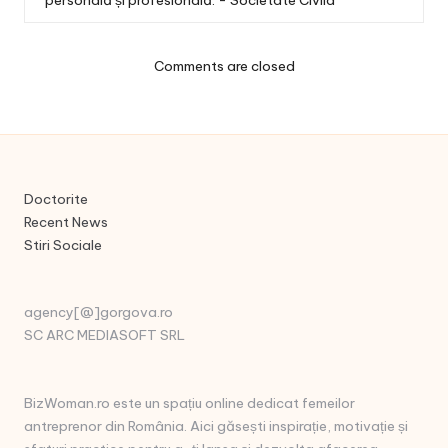
personală și profesională. - Societate Civila
Comments are closed
Doctorite
Recent News
Stiri Sociale
agency[@]gorgova.ro
SC ARC MEDIASOFT SRL
BizWoman.ro este un spațiu online dedicat femeilor
antreprenor din România. Aici găsești inspirație, motivație și