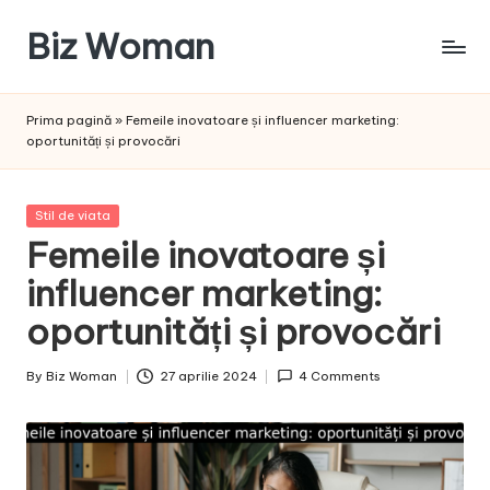
Biz Woman
Skip
to
Afacerea
content
ta,
Prima pagină
»
Femeile inovatoare și influencer marketing:
succesul
oportunități și provocări
tău!
Posted
Stil de viata
in
Femeile inovatoare și
influencer marketing:
oportunități și provocări
By
Biz Woman
27 aprilie 2024
4 Comments
Posted
by