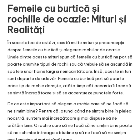
Femeile cu burtică și
rochiile de ocazie: Mituri și
Realități
În societatea de astăzi, există multe mituri și preconcepții
despre femeile cu burtică și alegerea rochiilor de ocazie.
Unele dintre aceste mituri spun că femeile cu burtică nu pot să
poarte anumite tipuri de rochii sau că trebuie să se ascundă în
spatele unor haine largi și neîncântătoare. Însă, aceste mituri
sunt departe de adevăr. Femeile cu burtică pot să poarte
orice tip de rochie dorește, atâta timp cât aceasta îi face să
se simtă încrezătoare și să se accentueze punctele forte.
De ce este important să alegem o rochie care să ne facă să
ne simțim bine? Pentru că, atunci când ne simțim bine în pielea
noastră, suntem mai încrezătoare și mai dispuse să ne
arătăm lumii. O rochie care să ne facă să ne simțim bine poate
să ne schimbe întreaga atitudine și să ne facă să ne simțim
mai feminine și mai atrăgătoare.