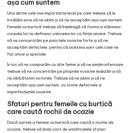
așa cum suntem
Una dintre cele mai importante lecții pe care trebuie să le
învățăm este să ne iubim și să ne acceptăm așa cum suntem.
Femeile cu burtică trebuie să înțeleagă că forma și mărimea
corpului lor nu definesc valoarea lor ca ființe umane. Trebuie
să ne concentrăm pe punctele noastre forte și să ne
acceptăm defectele, pentru că acestea sunt cele care ne
fac unice și speciale.
În loc să ne comparăm cu alte femei și să ne simțim inferioare,
trebuie să ne concentrăm pe propriile noastre realizări și să
ne sărbătorim victoriile. Trebuie să ne iubim și să ne
acceptăm așa cum suntem, cu toate defectele și
imperfecțiunile noastre.
Sfaturi pentru femeile cu burtică
care caută rochii de ocazie
Dacă sunteți o femeie cu burtică care caută o rochie de
ocazie, trebuie să țineți cont de următoarele sfaturi: