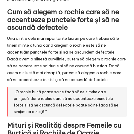
Cum să alegem o rochie care să ne
accentueze punctele forte și să ne
ascundă defectele
Una dintre cele mai importante lucruri pe care trebuie să le
ținem minte atunci când alegem o rochie este să ne
accentuăm punctele forte și să ne ascundem defectele.
Dacă avem o siluetă curvilinie, putem să alegem o rochie care
să ne accentueze șoldurile și să ne ascundă burtica. Dacă
avem o siluetă mai dreaptă, putem să alegem o rochie care
să ne accentueze bustul și să ne ascundă defectele.
„O rochie bună poate să ne facă să ne simțim ca o
prințesă, dar o rochie care să ne accentueze punctele
forte și să ne ascundă defectele poate să ne facă să ne
simțim ca o zeiță.”
Mituri și Realități despre Femeile cu
Burtică și Rochiile de Ocazie