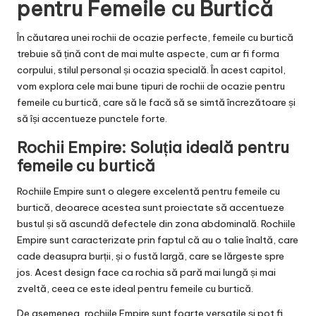
pentru Femeile cu Burtică
În căutarea unei rochii de ocazie perfecte, femeile cu burtică
trebuie să țină cont de mai multe aspecte, cum ar fi forma
corpului, stilul personal și ocazia specială. În acest capitol,
vom explora cele mai bune tipuri de rochii de ocazie pentru
femeile cu burtică, care să le facă să se simtă încrezătoare și
să își accentueze punctele forte.
Rochii Empire: Soluția ideală pentru
femeile cu burtică
Rochiile Empire sunt o alegere excelentă pentru femeile cu
burtică, deoarece acestea sunt proiectate să accentueze
bustul și să ascundă defectele din zona abdominală. Rochiile
Empire sunt caracterizate prin faptul că au o talie înaltă, care
cade deasupra burții, și o fustă largă, care se lărgeste spre
jos. Acest design face ca rochia să pară mai lungă și mai
zveltă, ceea ce este ideal pentru femeile cu burtică.
De asemenea, rochiile Empire sunt foarte versatile și pot fi