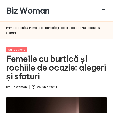
Biz Woman
Skip
to
Afacerea
content
ta,
Prima pagină
»
Femeile cu burtică și rochiile de ocazie: alegeri și
succesul
sfaturi
tău!
Posted
Stil de viata
in
Femeile cu burtică și
rochiile de ocazie: alegeri
și sfaturi
By
Biz Woman
26 iunie 2024
Posted
by