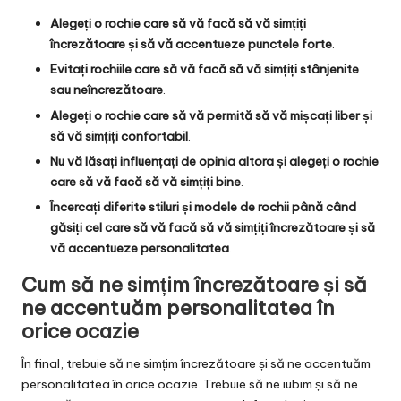
Alegeți o rochie care să vă facă să vă simțiți
încrezătoare și să vă accentueze punctele forte
.
Evitați rochiile care să vă facă să vă simțiți stânjenite
sau neîncrezătoare
.
Alegeți o rochie care să vă permită să vă mișcați liber și
să vă simțiți confortabil
.
Nu vă lăsați influențați de opinia altora și alegeți o rochie
care să vă facă să vă simțiți bine
.
Încercați diferite stiluri și modele de rochii până când
găsiți cel care să vă facă să vă simțiți încrezătoare și să
vă accentueze personalitatea
.
Cum să ne simțim încrezătoare și să
ne accentuăm personalitatea în
orice ocazie
În final, trebuie să ne simțim încrezătoare și să ne accentuăm
personalitatea în orice ocazie. Trebuie să ne iubim și să ne