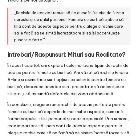
„Rochiile de ocazie trebuie să fie alese în funcție de forma
corpului și de stilul personal. Femeile cu burtică trebuie să
țină cont de aceste aspecte pentru a alege o rochie care
să le facă să se simtă încrezătoare și să își accentueze
punctele forte.”
Intrebari/Raspunsuri: Mituri sau Realitate?
În acest capitol, am explorat cele mai bune tipuri de rochii de
ocazie pentru femeile cu burtică. Am văzut că rochiile Empire,
A-line și asimetrice sunt opțiuni excelente pentru femeile cu
burtică, deoarece acestea sunt proiectate să accentueze
silueta și să ascundă defectele din zona abdominală.
În concluzie, alegerea unei rochii de ocazie perfecte pentru
femeile cu burtică depinde de mai multe aspecte, cum ar fi
forma corpului, stilul personal și ocazia specială. Prin urmare,
este important să ținem cont de aceste aspecte pentru a
alege o rochie care să ne facă să ne simțim încrezătoare și să