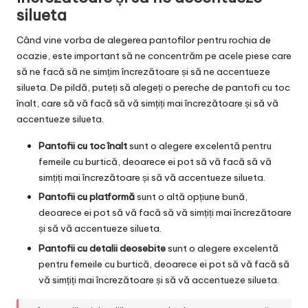
silueta
Când vine vorba de alegerea pantofilor pentru rochia de
ocazie, este important să ne concentrăm pe acele piese care
să ne facă să ne simțim încrezătoare și să ne accentueze
silueta. De pildă, puteți să alegeți o pereche de pantofi cu toc
înalt, care să vă facă să vă simțiți mai încrezătoare și să vă
accentueze silueta.
Pantofii cu toc înalt
sunt o alegere excelentă pentru
femeile cu burtică, deoarece ei pot să vă facă să vă
simțiți mai încrezătoare și să vă accentueze silueta.
Pantofii cu platformă
sunt o altă opțiune bună,
deoarece ei pot să vă facă să vă simțiți mai încrezătoare
și să vă accentueze silueta.
Pantofii cu detalii deosebite
sunt o alegere excelentă
pentru femeile cu burtică, deoarece ei pot să vă facă să
vă simțiți mai încrezătoare și să vă accentueze silueta.